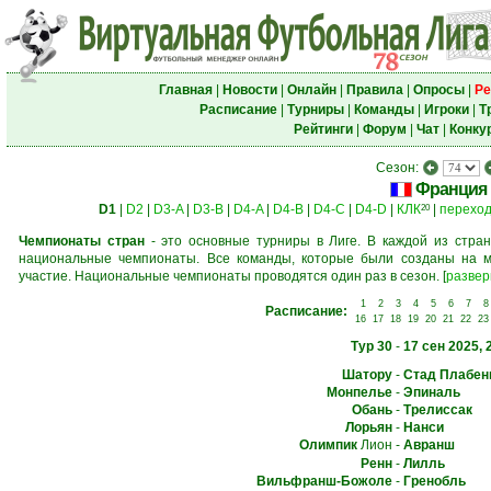
Главная
|
Новости
|
Онлайн
|
Правила
|
Опросы
|
Ре
Расписание
|
Турниры
|
Команды
|
Игроки
|
Т
Рейтинги
|
Форум
|
Чат
|
Конку
Сезон:
Франция
D1
|
D2
|
D3-A
|
D3-B
|
D4-A
|
D4-B
|
D4-C
|
D4-D
|
КЛК
|
перехо
20
Чемпионаты стран
- это основные турниры в Лиге. В каждой из стран
национальные чемпионаты. Все команды, которые были созданы на м
участие. Национальные чемпионаты проводятся один раз в сезон.
[
развер
1
2
3
4
5
6
7
8
Расписание:
16
17
18
19
20
21
22
23
Тур 30
-
17 сен 2025, 
Шатору
-
Стад Плабен
Монпелье
-
Эпиналь
Обань
-
Трелиссак
Лорьян
-
Нанси
Олимпик
Лион
-
Авранш
Ренн
-
Лилль
Вильфранш-Божоле
-
Гренобль