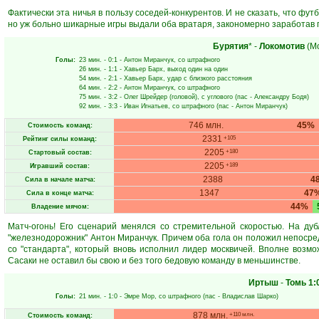
Фактически эта ничья в пользу соседей-конкурентов. И не сказать, что фу
но уж больно шикарные игры выдали оба вратаря, закономерно заработав п
Бурятия
* -
Локомотив
(Мо
Голы:
23 мин.
- 0:1 -
Антон Миранчук
, со штрафного
26 мин.
- 1:1 -
Хавьер Барх
, выход один на один
54 мин.
- 2:1 -
Хавьер Барх
, удар с близкого расстояния
64 мин.
- 2:2 -
Антон Миранчук
, со штрафного
75 мин.
- 3:2 -
Олег Шрейдер
(головой), с углового (пас -
Александру Бодя
)
92 мин.
- 3:3 -
Иван Игнатьев
, со штрафного (пас -
Антон Миранчук
)
746 млн.
45%
Стоимость команд:
2331
+105
Рейтинг силы команд:
2205
+180
Стартовый состав:
2205
+189
Игравший состав:
2388
4
Сила в начале матча:
1347
47
Сила в конце матча:
44%
Владение мячом:
Матч-огонь! Его сценарий менялся со стремительной скоростью. На ду
"железнодорожник" Антон Миранчук. Причем оба гола он положил непосред
со "стандарта", который вновь исполнил лидер москвичей. Вполне возм
Сасаки не оставил бы свою и без того бедовую команду в меньшинстве.
Иртыш
-
Томь
1:
Голы:
21 мин.
- 1:0 -
Эмре Мор
, со штрафного (пас -
Владислав Шарко
)
878 млн.
+110 млн.
Стоимость команд: