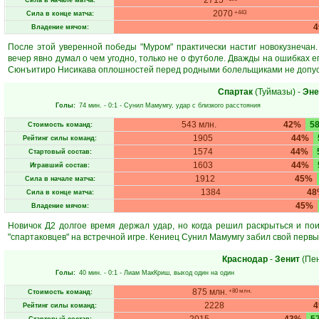
2715
Сила в начале матча:
2070
+443
Сила в конце матча:
Владение мячом:
После этой уверенной победы "Муром" практически настиг новокузнечан.
вечер явно думал о чем угодно, только не о футболе. Дважды на ошибках е
Сюнъитиро Нисикава оплошностей перед родными болельщиками не допус
Спартак
(Туймазы)
-
Эне
Голы:
74 мин.
- 0:1 -
Сунил Мамумгу
, удар с близкого расстояния
543 млн.
42%
5
Стоимость команд:
1905
44%
Рейтинг силы команд:
1574
44%
Стартовый состав:
1603
44%
Игравший состав:
1912
45%
Сила в начале матча:
1384
48
Сила в конце матча:
45%
Владение мячом:
Новичок Д2 долгое время держал удар, но когда решил раскрыться и поис
"спартаковцев" на встречной игре. Кениец Сунил Мамумгу забил свой первы
Краснодар
-
Зенит
(Пен
Голы:
40 мин.
- 0:1 -
Лиам МакКриш
, выход один на один
875 млн.
+80 млн.
Стоимость команд:
2228
Рейтинг силы команд: