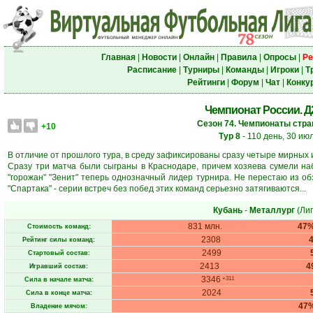
Главная
|
Новости
|
Онлайн
|
Правила
|
Опросы
|
Ре
Расписание
|
Турниры
|
Команды
|
Игроки
|
Т
Рейтинги
|
Форум
|
Чат
|
Конку
Чемпионат России. Д2.
Сезон 74. Чемпионаты стран
+10
Тур 8
- 110 день, 30 ию
В отличие от прошлого тура, в среду зафиксированы сразу четыре мирных и
Сразу три матча были сыграны в Краснодаре, причем хозяева сумели на
"горожан" "Зенит" теперь однозначный лидер турнира. Не перестаю из об
"Спартака" - серии встреч без побед этих команд серьезно затягиваются...
Кубань
-
Металлург
(Лип
831 млн.
47
Стоимость команд:
2308
Рейтинг силы команд:
2499
Стартовый состав:
2413
4
Игравший состав:
3346
+311
Сила в начале матча:
2024
Сила в конце матча:
47
Владение мячом: