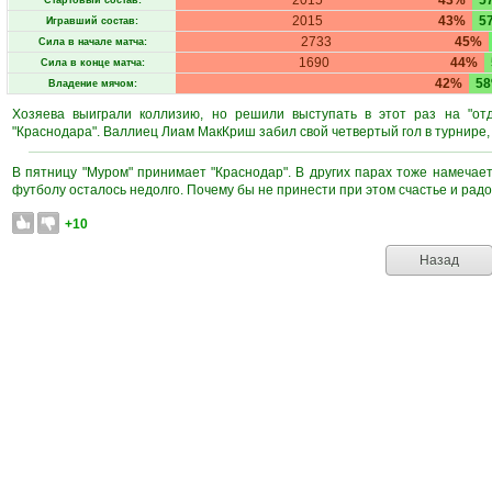
2015
43%
5
Стартовый состав:
2015
43%
5
Игравший состав:
2733
45%
Сила в начале матча:
1690
44%
Сила в конце матча:
42%
5
Владение мячом:
Хозяева выиграли коллизию, но решили выступать в этот раз на "отд
"Краснодара". Валлиец Лиам МакКриш забил свой четвертый гол в турнире
В пятницу "Муром" принимает "Краснодар". В других парах тоже намечает
футболу осталось недолго. Почему бы не принести при этом счастье и рад
+10
Назад