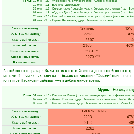
Голы:
12 мин.
- 1:0 -
Александр Гуз
, с углового (пас -
Слава Михновец
)
16 мин.
- 1:1 -
Бреннир
, удар издали
32 мин.
- 1:2 -
Оливер Чавез
(головой), удар с близкого расстояния (пас -
Бре
68 мин.
- 1:3 -
Абдулла Дрол
(головой), удар с близкого расстояния (пас -
Кеф
74 мин.
- 2:3 -
Николай Кузнецов
, замкнул прострел с фланга (пас -
Антон Ко
91 мин.
- 3:3 -
Кирилл Насанович
, удар с близкого расстояния
727 млн.
45%
Стоимость команд:
2293
47
Рейтинг силы команд:
2367
4
Стартовый состав:
2365
46%
Игравший состав:
2981
+183
Сила в начале матча:
2070
+153
Сила в конце матча:
Владение мячом:
В этой встрече вратари были не на высоте. Хозяева довольно быстро откры
мячами. К двум из них причастен бразилец Бреннир. "Соколу" пришлось п
гол в игре Насанович забивал уже в добавленное время.
Муром
-
Новокузнец
Голы:
31 мин.
- 1:0 -
Константин Попов
(головой), замкнул прострел с фланга (пас -
69 мин.
- 2:0 -
Даниил Копылов
, удар с близкого расстояния (пас -
Рибал Дах
83 мин.
- 3:0 -
Константин Попов
, удар с близкого расстояния (пас -
Амин Ше
1069 млн.
+52 млн.
Стоимость команд:
2293
47
Рейтинг силы команд:
2152
48
Стартовый состав:
2282
Игравший состав:
+196