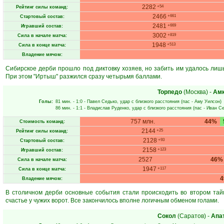
2282
+54
Рейтинг силы команд:
2466
+661
Стартовый состав:
2481
+669
Игравший состав:
3002
+819
Сила в начале матча:
1948
+513
Сила в конце матча:
Владение мячом:
Сибирское дерби прошло под диктовку хозяев, но забить им удалось лиш
При этом "Иртыш" разжился сразу четырьмя баллами.
Торпедо
(Москва)
-
Ам
Голы:
81 мин.
- 1:0 -
Павел Седько
, удар с близкого расстояния (пас -
Аму Уилсон
)
86 мин.
- 1:1 -
Владислав Руденко
, удар с близкого расстояния (пас -
Иван С
757 млн.
44%
Стоимость команд:
2144
+25
Рейтинг силы команд:
2128
+93
Стартовый состав:
2158
+123
Игравший состав:
2527
46%
Сила в начале матча:
1947
+117
Сила в конце матча:
Владение мячом:
В столичном дерби основные события стали происходить во втором тай
счастье у чужих ворот. Все закончилось вполне логичным обменом голами.
Сокол
(Саратов)
-
Апа