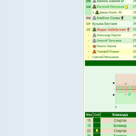
Камиль Бакеев
28
DM
Евгений Евгеньев
27
AM
↳
Давид Агекян
, 80
23
Клейтон Силва
30
RM
Кузьма Бестаев
28
CF
Фидан Хабибуллин
31
CF
-
Александр Нартов
27
-
Алексей Третьяков
27
-
Никита Чернов
19
-
Тимофей Рожков
21
-
Савелий Мельников
19
0
Команда
Мин
Соб
15
Спартак
15
Боливар
22
Спартак
25
Боливар