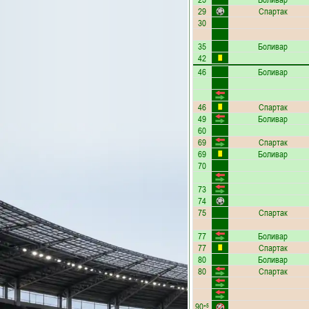
29
Спартак
30
35
Боливар
42
46
Боливар
46
Спартак
49
Боливар
60
69
Спартак
69
Боливар
70
73
74
75
Спартак
77
Боливар
77
Спартак
80
Боливар
80
Спартак
90
+5