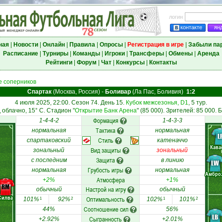
логин
контакте
ян
ная
|
Новости
|
Онлайн
|
Правила
|
Опросы
|
Регистрация в игре
|
Забыли па
Расписание
|
Турниры
|
Команды
|
Игроки
|
Трансферы
|
Обмены
|
Аренда
Рейтинги
|
Форум
|
Чат
|
Конкурсы
|
Контакты
 соперников
Спартак
(Москва, Россия)
-
Боливар
(Ла Пас, Боливия)
1:2
4 июля 2025, 22:00. Сезон 74. День 15.
Кубок межсезонья, D1
, 5 тур.
облачно, 15° C. Стадион "
Открытие Банк Арена
" (85 000). Зрителей: 85 000. 
Формация
1-4-4-2
1-4-3-3
Тактика
нормальная
нормальная
L
Стиль
спартаковский
катеначчо
Кава
Вид защиты
зональный
зональный
Защита
с последним
в линию
LW
Грубость игры
нормальная
нормальная
Амбро
Атмосфера
+2%
+1%
RM
Настрой на игру
обычный
обычный
Силва
Оптимальность
101%
92%
102%
101%
1
2
1
2
Соотношение сил
44%
56%
LB
Сыгранность
+2.92%
+2.01%