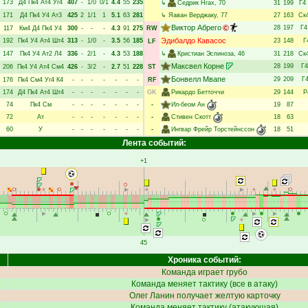
173
Д4
Пк4
Ат4
Уг4
407
-
1/0
0/1
4.4
55
235
↳
Седрик Нгах
, 70
31
199
Г4
171
Д4
Пк4
У4
Ат3
425
2
1/1
1
5.1
63
281
↳
Яаван Верджаку
, 77
27
163
Ск
Виктор Абрего
28
197
Г4
117
Км4
Д4
Пк4
У4
300
-
-
-
4.3
91
275
RW
Эдибалдо Кавасос
192
Пк4
У4
Ат4
Шт4
313
-
1/0
-
3.5
56
185
23
148
Г
LF
147
Пк4
У4
Ат2
Л4
336
-
2/1
-
4.3
53
188
↳
Кристиан Эспиноза
, 46
31
218
Ск
Максвел Корне
28
199
Г4
206
Пк4
У4
Ат4
См4
426
-
3/2
-
2.7
51
228
ST
Бонвелл Мвапе
29
209
Г
176
Пк4
См4
Уг4
К4
-
-
-
-
-
-
-
RF
174
Д4
Пк4
Ат4
Шт4
-
-
-
-
-
-
-
GK
Рикардо Бетточчи
29
144
Р
74
Пк4
См
-
-
-
-
-
-
-
-
Ил-беом Ан
19
87
72
Ат
-
-
-
-
-
-
-
-
Стивен Скотт
18
63
60
У
-
-
-
-
-
-
-
-
Ингвар Фрейр Торстейнссон
18
51
Лента событий:
+1
45
Хроника событий:
Команда играет грубо
Команда меняет тактику (все в атаку)
Олег Ланин
получает желтую карточку
Команда меняет тактику (атакующая)