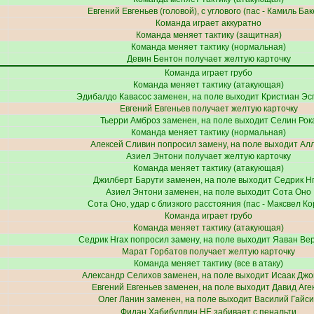
Евгений Евгеньев
(головой), с углового (пас -
Камиль Бак
Команда играет аккуратно
Команда меняет тактику (защитная)
Команда меняет тактику (нормальная)
Девин Бентон
получает желтую карточку
Команда играет грубо
Команда меняет тактику (атакующая)
Эдибалдо Кавасос
заменен, на поле выходит
Кристиан Эс
Евгений Евгеньев
получает желтую карточку
Тьерри Амброз
заменен, на поле выходит
Селин Рок
Команда меняет тактику (нормальная)
Алексей Сливин
попросил замену, на поле выходит
Ал
Азиел Энтони
получает желтую карточку
Команда меняет тактику (атакующая)
Джилберт Барути
заменен, на поле выходит
Седрик Н
Азиел Энтони
заменен, на поле выходит
Сота Оно
Сота Оно
, удар с близкого расстояния (пас -
Максвел Ко
Команда играет грубо
Команда меняет тактику (атакующая)
Седрик Нгах
попросил замену, на поле выходит
Яаван Ве
Марат Горбатов
получает желтую карточку
Команда меняет тактику (все в атаку)
Александр Селихов
заменен, на поле выходит
Исаак Джо
Евгений Евгеньев
заменен, на поле выходит
Давид Аге
Олег Ланин
заменен, на поле выходит
Василий Гайс
Фидан Хабибуллин
НЕ забивает с пенальти