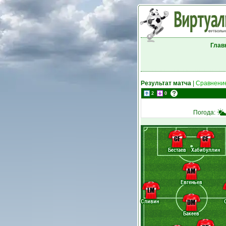
Глав
Результат матча
|
Сравнение
2
0
Погода:
CF
CF
Бестаев
Хабибуллин
AM
Евгеньев
LM
Сливин
DM
Бакеев