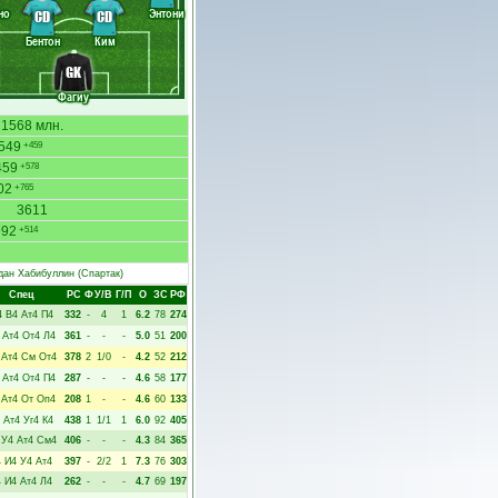
но
Энтони
CD
CD
Бентон
Ким
GK
Фагиу
1568 млн.
549
+459
459
+578
02
+765
3611
992
+514
дан Хабибуллин
(Спартак)
Спец
РC
Ф
У/В
Г/П
О
ЗС
РФ
4
В4
Ат4
П4
332
-
4
1
6.2
78
274
Ат4
От4
Л4
361
-
-
-
5.0
51
200
Ат4
См
От4
378
2
1/0
-
4.2
52
212
Ат4
От4
П4
287
-
-
-
4.6
58
177
Ат4
От
Оп4
208
1
-
-
4.6
60
133
Ат4
Уг4
К4
438
1
1/1
1
6.0
92
405
У4
Ат4
См4
406
-
-
-
4.3
84
365
4
И4
У4
Ат4
397
-
2/2
1
7.3
76
303
4
И4
Ат4
Л4
262
-
-
-
4.7
69
197