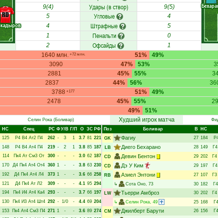
Бехара
Удары (в створ)
9(4)
9(5)
RD
Угловые
5
4
лкадыров
Штрафные
4
5
Пенальти
1
0
Офсайды
2
1
1640 млн.
51%
49%
+72 млн.
3090
47%
53%
3
2881
45%
55%
3
2837
44%
56%
36
3788
51%
49%
+177
2478
45%
55%
2
49%
51%
Худший игрок матча
Селин Рока
(Боливар)
Фи
НC
Спец
РC
Ф
У/В
Г/П
О
ЗС
РФ
Поз
Боливар
В
НC
Фагиу
125
Р4
В4
Ат2
П4
262
-
3
1
3.7
81
221
27
184
Р
GK
Диего Бехарано
148
Р4
В4
Ат4
П4
219
-
2
1
3.8
85
187
28
149
Г4
LB
114
Пк4
Ат
См3
От
300
-
-
-
3.0
62
187
Девин Бентон
29
202
Г4
CD
170
Д4
Пк4
Ат4
От4
360
1
-
-
3.8
63
230
Дэ У Ким
29
197
Г4
CD
192
Д4
Пк4
Ат4
Л4
373
1
-
-
3.6
66
258
Азиел Энтони
27
107
Г3
RB
121
Д4
Пк4
Ат
Л2
309
-
-
-
4.1
95
294
↳
Сота Оно
, 73
30
182
Г4
194
Пк4
И4
Ат4
Ка4
293
-
-
-
3.7
66
197
Тьерри Амброз
30
202
Г4
LW
130
Пк4
И3
Ат4
Шт4
292
-
1/0
-
4.4
69
204
↳
Селин Рока
, 49
25
168
Г
Джилберт Барути
153
Пк4
Ат4
См3
П4
271
1
-
-
3.6
89
274
26
156
Г
CM