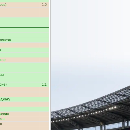
еев
)
1:0
пиноза
а
леф
гах
рне
)
1:1
рджаку
кович
кян
ин