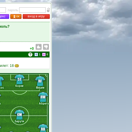
пароль
декс
ок
вход в игру
роль?
+0
1
0
Билет: 18
ST
F
RF
Корне
сос
Мвапе
RW
з
Абрего
CM
Барути
RB