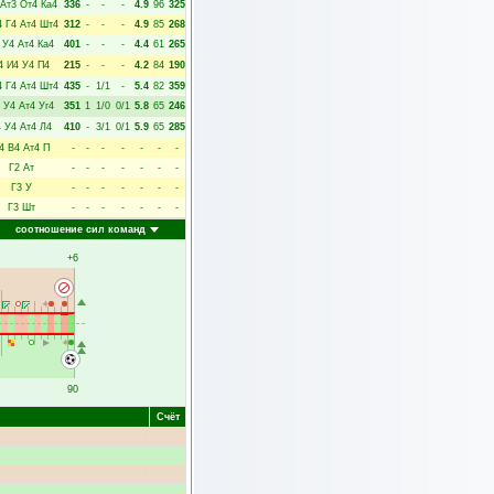
Ат3
От4
Ка4
336
-
-
-
4.9
96
325
4
Г4
Ат4
Шт4
312
-
-
-
4.9
85
268
У4
Ат4
Ка4
401
-
-
-
4.4
61
265
4
И4
У4
П4
215
-
-
-
4.2
84
190
4
Г4
Ат4
Шт4
435
-
1/1
-
5.4
82
359
У4
Ат4
Уг4
351
1
1/0
0/1
5.8
65
246
4
У4
Ат4
Л4
410
-
3/1
0/1
5.9
65
285
4
В4
Ат4
П
-
-
-
-
-
-
-
Г2
Ат
-
-
-
-
-
-
-
Г3
У
-
-
-
-
-
-
-
Г3
Шт
-
-
-
-
-
-
-
соотношение сил команд
+6
90
Счёт