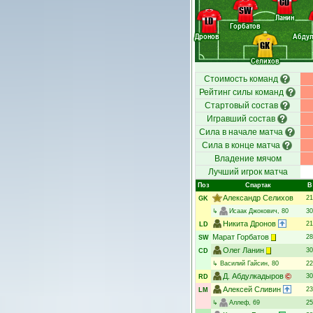
CD
SW
Ланин
LD
Горбатов
Дронов
Абду
GK
Селихов
Стоимость команд
Рейтинг силы команд
Стартовый состав
Игравший состав
Сила в начале матча
Сила в конце матча
Владение мячом
Лучший игрок матча
Поз
Спартак
В
Александр Селихов
21
GK
↳
Исаак Джокович
, 80
30
Никита Дронов
21
LD
Марат Горбатов
28
SW
Олег Ланин
30
CD
↳
Василий Гайсин
, 80
22
Д. Абдулкадыров
30
RD
Алексей Сливин
23
LM
↳
Аллеф
, 69
25