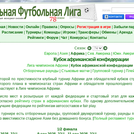
логин
контакте
ян
ная
|
Новости
|
Онлайн
|
Правила
|
Опросы
|
Регистрация в игре
|
Забыли па
Расписание
|
Турниры
|
Команды
|
Игроки
|
Трансферы
|
Обмены
|
Аренда
Рейтинги
|
Форум
|
Чат
|
Конкурсы
|
Контакты
Сезон:
Европа
|
Азия
|
Африка
|
Сев. Америка
|
Южн. Амери
Кубок африканской конфедерации
Лига чемпионов Африки
|
Кубок африканской конфедерации
Отборочные раунды
|
Стыковые матчи
|
Групповой турнир
|
Пле
торой по престижности клубный турнир Африки для обладателей кубков ст
торого плана в чемпионатах стран Африки и обладателя прошлогоднего 
частвуют в Лиге чемпионов Африки.
исло мест в розыгрыше от каждой федерации и стартовый этап для ка
огласно
рейтингу стран в африканских кубках
. По одному дополнительном
учшие федерации по рейтингам автосоставов и fair play.
 турнире есть отборочные раунды, групповой двухкруговой турнир, раунды
о вместимости стадионе Азии без домашнего бонуса. [
Полный регламент тур
1/2 финала
00
00
00