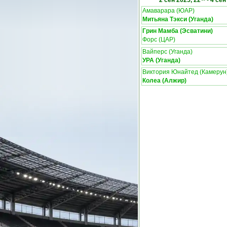
2 сен 2025, 22
-
4 сен
Амаварара (ЮАР)
Митьяна Тэкси (Уганда)
Грин Мамба (Эсватини)
Форс (ЦАР)
Вайперс (Уганда)
УРА (Уганда)
Виктория Юнайтед (Камерун
Колеа (Алжир)