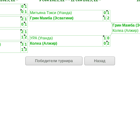
 2025, 22
9 сен 2025, 22
-
11 сен 2025, 22
1
0
1
0
1
Митьяна Тэкси (Уганда)
0
1
Грин Мамба (Эсватини)
1
2
2
1
0
1
Грин Мамба (Э
Колеа (Алжир)
2
1
1
2
УРА (Уганда)
1
0
Колеа (Алжир)
0
2
)
3
1
1
3
Победители турнира
Назад