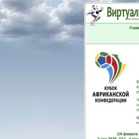
Глав
В
в
у
Ч
с
л
В
п
1/4 финала
00