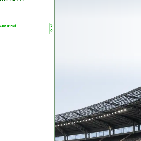
8 сен 2025, 22
сватини)
3
0