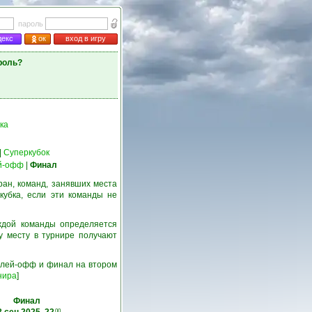
пароль
декс
ок
вход в игру
роль?
ка
|
Суперкубок
й-офф
|
Финал
ран, команд, занявших места
кубка, если эти команды не
ждой команды определяется
у месту в турнире получают
 плей-офф и финал на втором
нира
]
Финал
00