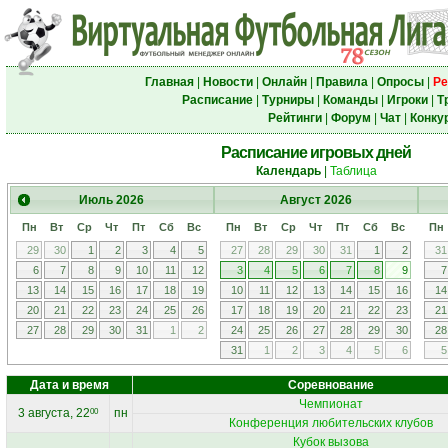
Главная
|
Новости
|
Онлайн
|
Правила
|
Опросы
|
Ре
Расписание
|
Турниры
|
Команды
|
Игроки
|
Т
Рейтинги
|
Форум
|
Чат
|
Конку
Расписание игровых дней
Календарь
|
Таблица
Июль
2026
Август
2026
Пн
Вт
Ср
Чт
Пт
Сб
Вс
Пн
Вт
Ср
Чт
Пт
Сб
Вс
Пн
29
30
1
2
3
4
5
27
28
29
30
31
1
2
31
6
7
8
9
10
11
12
3
4
5
6
7
8
9
7
13
14
15
16
17
18
19
10
11
12
13
14
15
16
14
20
21
22
23
24
25
26
17
18
19
20
21
22
23
21
27
28
29
30
31
1
2
24
25
26
27
28
29
30
28
31
1
2
3
4
5
6
5
Дата и время
Соревнование
Чемпионат
3 августа, 22
пн
00
Конференция любительских клубов
Кубок вызова