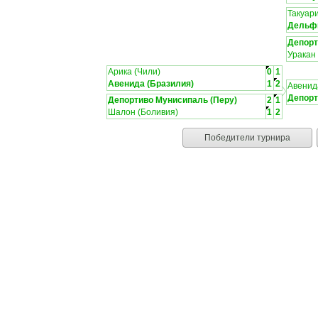
Такуари
Дельфи
Депорт
Уракан 
Арика (Чили)
0
1
Авенида (Бразилия)
1
2
Авенид
Депорт
Депортиво Мунисипаль (Перу)
2
1
Шалон (Боливия)
1
2
Победители турнира