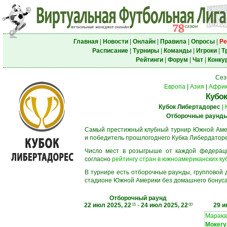
Главная
|
Новости
|
Онлайн
|
Правила
|
Опросы
|
Ре
Расписание
|
Турниры
|
Команды
|
Игроки
|
Т
Рейтинги
|
Форум
|
Чат
|
Конку
Сез
Европа
|
Азия
|
Афри
Кубок
Кубок Либертадорес
|
Отборочные раунд
Самый престижный клубный турнир Южной Амер
и победитель прошлогоднего Кубка Либердаторе
Число мест в розыгрыше от каждой федерац
согласно
рейтингу стран в южноамериканских ку
В турнире есть отборочные раунды, групповой
стадионе Южной Америки без домашнего бонуса.
Отборочный раунд
22 июл 2025, 22
-
24 июл 2025, 22
29 и
15
00
Марака
Мокегу