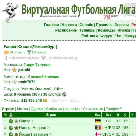
Главная
|
Новости
|
Онлайн
|
Правила
|
Опросы
|
Ре
Расписание
|
Турниры
|
Команды
|
Игроки
|
Т
Рейтинги
|
Форум
|
Чат
|
Конку
Расинг Юнион (Люксембург)
D1, 4 место
1/8 финала
3-ий отборочный раунд
2-ой отборочный раунд
Менеджер:
Гарри Тулупов
Ник:
garrold
Заместитель:
Алексей Клочков
Ник:
sonic7070
Стадион: "Аксель Хамелен",
110
тыс.
База:
8
уровень (
36
из
36
слотов)
Финансы:
211 496 848
= 211 496к = 211м
Игроки
|
Матчи
|
Сделки
|
События
|
Финансы
|
Статистика
|
Трофеи
66
Игрок
№
Нац
Поз
В
С
У
Пинту
GK
32
185
-
1
Никита Моцпан
LM
/
RM
32
166
-
2
Йохан Петерсен
CF
/
CM
31
183
-
3