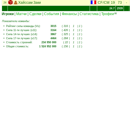
Хайссам Заки
CF
/
CM
19
73
-
24
24.7
2939
Игроки
|
Матчи
|
Сделки
|
События
|
Финансы
|
Статистика
|
Трофеи
66
Показатели команды:
•
Рейтинг силы команды (Vs)
:
3015
(
316
|
1
|
1
)
•
Сила 11-ти лучших (s11)
:
3164
(
426
|
1
|
1
)
•
Сила 14-ти лучших (s14)
:
3867
(
325
|
1
|
1
)
•
Сила 17-ти лучших (s17)
:
4464
(
284
|
1
|
1
)
•
Стоимость строений
:
234 950 000
(
22
|
1
|
1
)
•
Общая стоимость
:
1 524 952 000
(
156
|
1
|
1
)