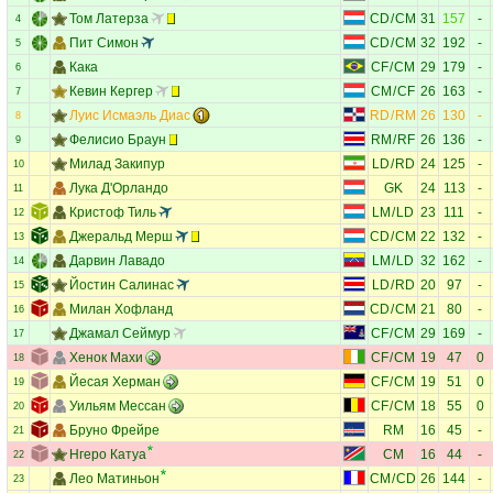
Том Латерза
CD
/
CM
31
157
-
4
Пит Симон
CD
/
CM
32
192
-
5
Кака
CF
/
CM
29
179
-
6
Кевин Кергер
CM
/
CF
26
163
-
7
Луис Исмаэль Диас
RD
/
RM
26
130
-
8
Фелисио Браун
RM
/
RF
26
136
-
9
Милад Закипур
LD
/
RD
24
125
-
10
Лука Д'Орландо
GK
24
113
-
11
Кристоф Тиль
LM
/
LD
23
111
-
12
Джеральд Мерш
CD
/
CM
22
132
-
13
Дарвин Лавадо
LM
/
LD
32
162
-
14
Йостин Салинас
LD
/
RD
20
97
-
15
Милан Хофланд
CD
/
CM
21
80
-
16
Джамал Сеймур
CF
/
CM
29
169
-
17
Хенок Махи
CF
/
CM
19
47
0
18
Йесая Херман
CF
/
CM
19
51
0
19
Уильям Мессан
CF
/
CM
18
55
0
20
Бруно Фрейре
RM
16
45
-
21
Нгеро Катуа
CM
16
44
-
22
Лео Матиньон
CM
/
CD
26
144
-
23