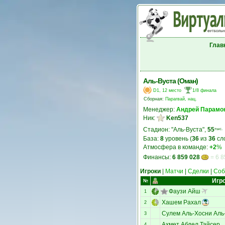
Глав
Аль-Вуста (Оман)
D1, 12 место
1/8 финала
Сборная:
Парагвай, нац.
Менеджер:
Андрей Парамо
Ник:
Ken537
Стадион: "Аль-Вуста",
55
тыс.
База:
8
уровень (
36
из
36
сл
Атмосфера в команде:
+2
%
Финансы:
6 859 028
= 6 8
Игроки
|
Матчи
|
Сделки
|
Соб
Игр
№
Фаузи Айш
1
Хашем Рахал
2
Сулем Аль-Хосни Аль
3
Ахмет Абдел Тайсер
4