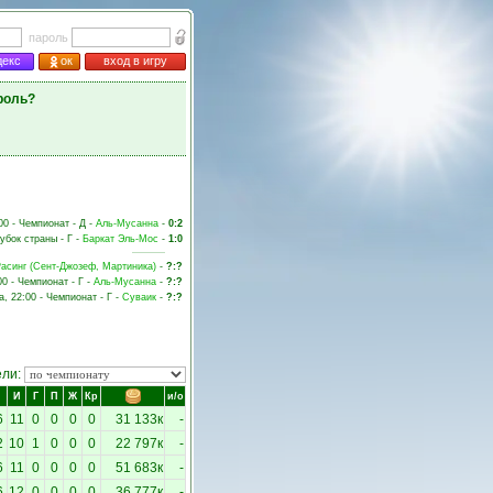
пароль
декс
ок
вход в игру
роль?
00 - Чемпионат - Д -
Аль-Мусанна
-
0:2
Кубок страны - Г -
Баркат Эль-Мос
-
1:0
асинг (Сент-Джозеф, Мартиника)
-
?:?
00 - Чемпионат - Г -
Аль-Мусанна
-
?:?
а, 22:00 - Чемпионат - Г -
Суваик
-
?:?
ели:
И
Г
П
Ж
Кр
и/о
6
11
0
0
0
0
31 133к
-
2
10
1
0
0
0
22 797к
-
6
11
0
0
0
0
51 683к
-
6
12
0
0
0
0
36 777к
-