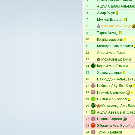
Абдул Салам Аль-Мак
5
Амир Улус
6
Мутлаг Шатлан
7
Маркос Винисиус
8
Тарек Ахмад
9
Казим Баалави
10
Мешари Аль Мерихи
11
Асеам Аль-Риси
12
Мохамед Брахим
13
Карим Аль-Салам
14
Хамед Дамири
15
Бахиуддин Аль-Шаха
16
Неймат Абу-Джабер
17
Гуркуф Сальман
18
Бимба Аль-Аззам
19
Мохаммед Аль-Лав
20
Абдул Азез Бейт Сае
21
Надим Алрови
22
Эбрагим Аль-Бусайди
23
Турки Хандаси
24