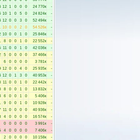
4
12
1
0
0
0
24 770к
-
6
10
1
0
5
0
24 824к
-
4
12
0
0
3
0
52 494к
-
1
10
0
0
2
0
54 526к
-
2
10
0
0
1
0
25 846к
-
1
8
0
0
1
0
22 552к
-
5
11
0
0
1
0
42 036к
-
2
5
0
0
0
0
37 466к
-
6
0
0
0
0
3 781к
-
9
12
0
0
4
0
25 935к
-
4
12
0
1
3
0
40 953к
-
8
11
0
0
1
0
22 442к
-
8
8
0
0
1
0
13 832к
-
3
6
0
0
1
0
5 406к
-
1
9
0
0
1
0
10 928к
-
7
11
0
0
0
0
40 936к
-
3
4
0
0
0
0
16 574к
-
0
0
0
0
0
3 991к
-
5
4
0
0
0
0
7 406к
-
2
0
0
0
0
10 158к
-