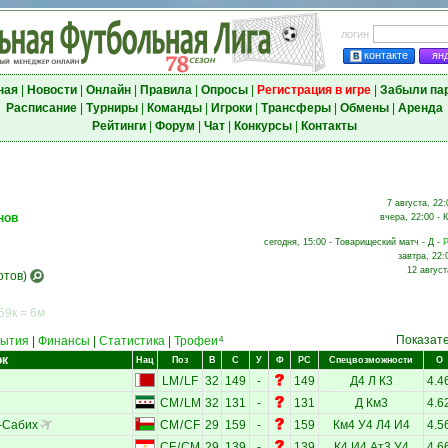
логин
контакте
ян
ная
|
Новости
|
Онлайн
|
Правила
|
Опросы
|
Регистрация в игре
|
Забыли па
Расписание
|
Турниры
|
Команды
|
Игроки
|
Трансферы
|
Обмены
|
Аренда
Рейтинги
|
Форум
|
Чат
|
Конкурсы
|
Контакты
7 августа, 22:
нов
вчера, 22:00 - 
сегодня, 15:00 - Товарищеский матч - Д -
Р
завтра, 22:
12 август
отов)
59к = 6м
Показат
ытия
|
Финансы
|
Статистика
|
Трофеи
4
ок
Нац
Поз
В
С
У
Ф
РС
Спецвозможности
О
LM
/
LF
32
149
-
149
Д4
Л
К3
4.4
CM
/
LM
32
131
-
131
Д
Км3
4.6
-Сабих
CM
/
CF
29
159
-
159
Км4
У4
Л4
И4
4.5
CF
/
CM
29
139
-
139
К4
И4
Ат3
У4
4.6