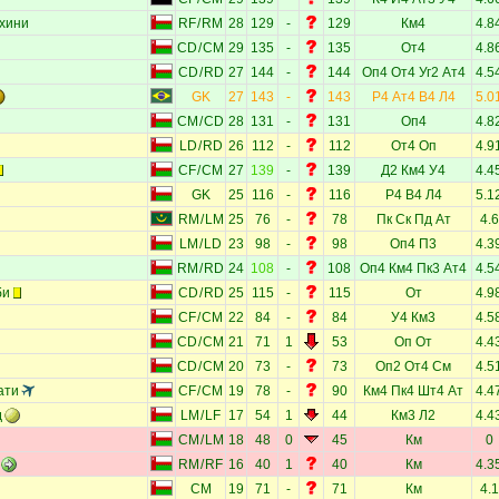
хини
RF
/
RM
28
129
-
129
Км4
4.8
CD
/
CM
29
135
-
135
От4
4.8
CD
/
RD
27
144
-
144
Оп4
От4
Уг2
Ат4
4.5
GK
27
143
-
143
Р4
Ат4
В4
Л4
5.0
CM
/
CD
28
131
-
131
Оп4
4.8
LD
/
RD
26
112
-
112
От4
Оп
4.9
CF
/
CM
27
139
-
139
Д2
Км4
У4
4.4
GK
25
116
-
116
Р4
В4
Л4
5.1
RM
/
LM
25
76
-
78
Пк
Ск
Пд
Ат
4.6
LM
/
LD
23
98
-
98
Оп4
П3
4.3
RM
/
RD
24
108
-
108
Оп4
Км4
Пк3
Ат4
4.5
би
CD
/
RD
25
115
-
115
От
4.9
CF
/
CM
22
84
-
84
У4
Км3
4.5
CD
/
CM
21
71
1
53
Оп
От
4.4
CD
/
CM
20
73
-
73
Оп2
От4
См
4.5
ати
CF
/
CM
19
78
-
90
Км4
Пк4
Шт4
Ат
4.4
д
LM
/
LF
17
54
1
44
Км3
Л2
4.4
CM
/
LM
18
48
0
45
Км
0
RM
/
RF
16
40
1
40
Км
4.3
CM
19
71
-
71
Км
4.1