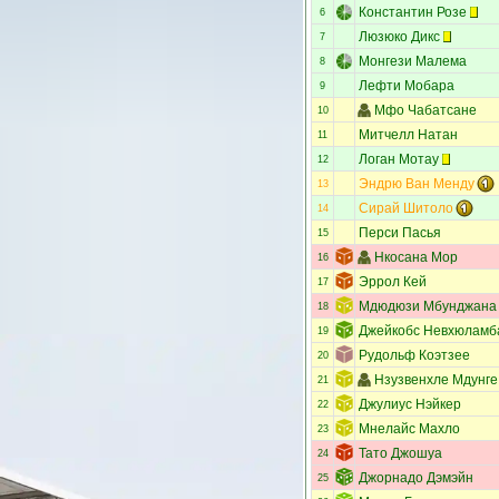
Константин Розе
6
Люзюко Дикс
7
Монгези Малема
8
Лефти Мобара
9
Мфо Чабатсане
10
Митчелл Натан
11
Логан Мотау
12
Эндрю Ван Менду
13
Сирай Шитоло
14
Перси Пасья
15
Нкосана Мор
16
Эррол Кей
17
Мдюдюзи Мбунджана
18
Джейкобс Невхюламб
19
Рудольф Коэтзее
20
Нзузвенхле Мдунге
21
Джулиус Нэйкер
22
Мнелайс Махло
23
Тато Джошуа
24
Джорнадо Дэмэйн
25