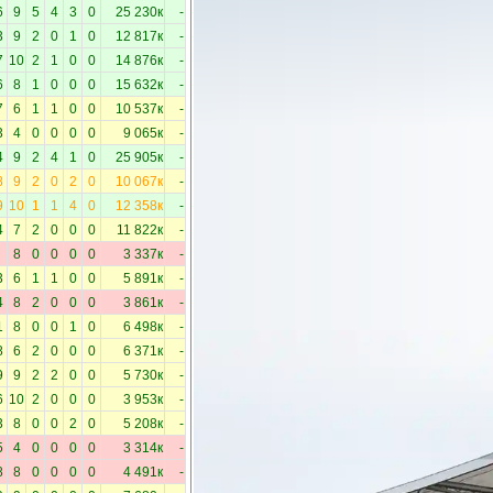
6
9
5
4
3
0
25 230к
-
3
9
2
0
1
0
12 817к
-
7
10
2
1
0
0
14 876к
-
6
8
1
0
0
0
15 632к
-
7
6
1
1
0
0
10 537к
-
3
4
0
0
0
0
9 065к
-
4
9
2
4
1
0
25 905к
-
8
9
2
0
2
0
10 067к
-
9
10
1
1
4
0
12 358к
-
4
7
2
0
0
0
11 822к
-
8
0
0
0
0
3 337к
-
3
6
1
1
0
0
5 891к
-
4
8
2
0
0
0
3 861к
-
1
8
0
0
1
0
6 498к
-
8
6
2
0
0
0
6 371к
-
9
9
2
2
0
0
5 730к
-
6
10
2
0
0
0
3 953к
-
3
8
0
0
2
0
5 208к
-
5
4
0
0
0
0
3 314к
-
8
8
0
0
0
0
4 491к
-