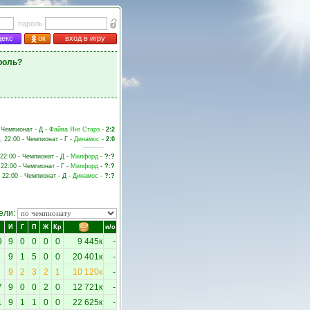
пароль
декс
ок
вход в игру
роль?
- Чемпионат - Д -
Файва Янг Старз
-
2:2
, 22:00 - Чемпионат - Г -
Динамос
-
2:0
 22:00 - Чемпионат - Д -
Милфорд
-
?:?
 22:00 - Чемпионат - Г -
Милфорд
-
?:?
, 22:00 - Чемпионат - Д -
Динамос
-
?:?
ели:
И
Г
П
Ж
Кр
и/о
9
9
0
0
0
0
9 445к
-
9
1
5
0
0
20 401к
-
9
2
3
2
1
10 120к
-
7
9
0
0
2
0
12 721к
-
1
9
1
1
0
0
22 625к
-