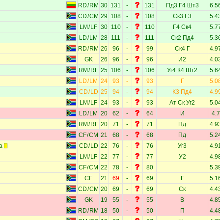
RD
/
RM
30
131
-
131
Пд3
Г4
Шт3
6.5
CD
/
CM
29
108
-
108
Ск3
Г3
5.4
LM
/
LF
30
110
-
110
Г4
Ск4
5.7
LD
/
LM
28
111
-
111
Ск2
Пд4
5.3
RD
/
RM
26
96
-
99
Ск4
Г
4.9
GK
26
96
-
96
И2
4.0
RM
/
RF
25
106
-
106
Уг4
К4
Шт2
5.6
LD
/
LM
24
93
-
93
Г
5.0
CD
/
LD
25
94
-
94
К3
Пд4
4.9
LM
/
LF
24
93
-
93
Ат
Ск
Уг2
5.0
LD
/
LM
20
62
-
64
И
4.7
RM
/
RF
20
71
-
71
Пд
4.9
CF
/
CM
21
68
-
68
Пд
5.2
а
CD
/
LD
22
76
-
76
Уг3
4.9
LM
/
LF
22
77
-
77
У2
4.9
CF
/
CM
22
78
-
80
5.3
CF
21
69
-
69
Г
5.1
CD
/
CM
20
69
-
69
Ск
4.4
GK
19
55
-
55
В
4.8
RD
/
RM
18
50
-
50
П
4.4