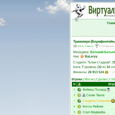
Глав
Трансверк (Блумфонтейн
D4-A, 5 место
1/128 финала
Менеджер:
Валерий Бельт
Ник:
ВаLeryy
Стадион: "Блум Стадиум",
3
База:
7
уровень (
32
из
32
сл
Финансы:
26 913 524
= 26
Игроки
|
Матчи
|
Сделки
|
Соб
Игр
№
Феймау Полард
1
Сизве Твала
2
Сандиле Силангве
3
Кготсо Рейнек
4
Соул Маджафа
5