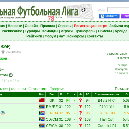
логин
контакте
ян
ная
|
Новости
|
Онлайн
|
Правила
|
Опросы
|
Регистрация в игре
|
Забыли па
Расписание
|
Турниры
|
Команды
|
Игроки
|
Трансферы
|
Обмены
|
Аренда
Рейтинги
|
Форум
|
Чат
|
Конкурсы
|
Контакты
, ЮАР)
1/32 финала
3 августа, 22:00 
юков
5 августа
сегодня,
10 августа,
5
тыс.
12 августа
отов)
 913к = 26м
Показат
ытия
|
Финансы
|
Статистика
|
Трофеи
4
ок
Нац
Поз
В
С
У
Ф
РС
Спецвозможности
О
GK
32
94
-
94
В4
Л2
И
К4
5.6
RM
/
RF
31
122
-
122
Г4
У4
Уг4
5.9
CD
/
CM
32
95
-
95
Г4
Л4
Шт4
5.5
CD
/
CM
31
108
-
108
Пд4
Ск4
5.4
CF
/
CM
30
122
-
122
Ск4
Шт4
Г4
5.5