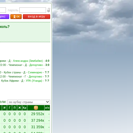
пароль
декс
ок
вход в игру
роль?
фрики - Д -
Александра (Зимбабве)
-
4:0
22:00 - Чемпионат - Д -
Депортиво
-
3:0
0 - Кубок страны - Д -
Семинарио
-
?:?
22:00 - Чемпионат - Г -
Депортиво
-
?:?
 - Кубок Африки - Д -
УРА (Уганда)
-
?:?
ели:
И
Г
П
Ж
Кр
и/о
0
0
0
0
0
29 552к
-
0
0
0
0
0
37 294к
-
0
0
0
0
0
31 359к
-