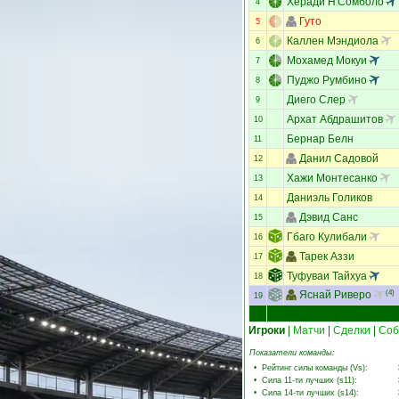
Херади Н'Сомболо
4
Гуто
5
Каллен Мэндиола
6
Мохамед Мокуи
7
Пуджо Румбино
8
Диего Слер
9
Архат Абдрашитов
10
Бернар Белн
11
Данил Садовой
12
Хажи Монтесанко
13
Даниэль Голиков
14
Дэвид Санс
15
Гбаго Кулибали
16
Тарек Аззи
17
Туфуваи Тайхуа
18
Яснай Риверо
(4)
19
Игроки
|
Матчи
|
Сделки
|
Соб
Показатели команды:
•
Рейтинг силы команды (Vs)
:
•
Сила 11-ти лучших (s11)
:
•
Сила 14-ти лучших (s14)
: