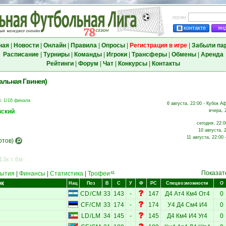
логин
контакте
ян
ная
|
Новости
|
Онлайн
|
Правила
|
Опросы
|
Регистрация в игре
|
Забыли па
Расписание
|
Турниры
|
Команды
|
Игроки
|
Трансферы
|
Обмены
|
Аренда
Рейтинги
|
Форум
|
Чат
|
Конкурсы
|
Контакты
альная Гвинея)
и
:
1/16 финала
6 августа, 22:00 - Кубок А
вский
вчера, 
сегодня, 22:0
10 августа, 
11 августа, 22:00
отов)
13к = 6м
Показат
ытия
|
Финансы
|
Статистика
|
Трофеи
41
ок
Нац
Поз
В
С
У
Ф
РС
Спецвозможности
О
CD
/
CM
33
143
-
147
Д4
Ат4
Км4
От4
0
CF
/
CM
33
174
-
174
У4
Д4
См4
И4
0
LD
/
LM
34
145
-
145
Д4
Км4
И4
Уг4
0