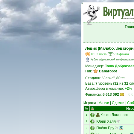
Глав
Левис (Малабо, Экватори
D1, 2 место
1/16 финала
Кубок африканской конфедераци
Менеджер:
Тоша Добросла
Ник:
Babarobot
Стадион: "Левис",
80
тыс.
База:
7
уровень (
32
из
32
сл
Атмосфера в команде:
+2
%
Финансы:
6 613 092
= 6 6
Игроки
|
Матчи
|
Сделки
|
Соб
Игр
№
Кевин Ламонако
1
Юрий Халл
2
Пабло Бру
3