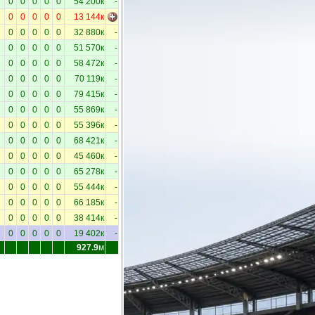
0
0
0
0
0
54 200к
-
0
0
0
0
0
13 144к
0
0
0
0
0
32 880к
-
0
0
0
0
0
51 570к
-
0
0
0
0
0
58 472к
-
0
0
0
0
0
70 119к
-
0
0
0
0
0
79 415к
-
0
0
0
0
0
55 869к
-
0
0
0
0
0
55 396к
-
0
0
0
0
0
68 421к
-
0
0
0
0
0
45 460к
-
0
0
0
0
0
65 278к
-
0
0
0
0
0
55 444к
-
0
0
0
0
0
66 185к
-
0
0
0
0
0
38 414к
-
0
0
0
0
0
19 402к
-
927.9
м