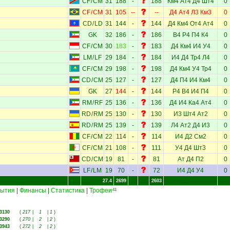
CF
/
CM
31
188
-
188
Км4
Ат4
Д4
Шт4
0
CF
/
CM
31
105
--
--
Д4
Ат4
Л3
Км3
0
CD
/
LD
31
144
-
144
Д4
Км4
От4
Ат4
0
GK
32
186
-
186
В4
Р4
П4
К4
0
CF
/
CM
30
183
-
183
Д4
Км4
И4
У4
0
LM
/
LF
29
184
-
184
И4
Д4
Тр4
Л4
0
CF
/
CM
29
198
-
198
Д4
Км4
У4
Тр4
0
CD
/
CM
25
127
-
127
Д4
П4
И4
Км4
0
GK
27
144
-
144
Р4
В4
И4
П4
0
RM
/
RF
25
136
-
136
Д4
И4
Ка4
Ат4
0
RD
/
RM
25
130
-
130
И3
Шт4
Ат2
0
RD
/
RM
25
139
-
139
Л4
Ат2
Д4
И3
0
CF
/
CM
22
114
-
114
И4
Д2
См2
0
CF
/
CM
21
108
-
111
У4
Д4
Шт3
0
CD
/
CM
19
81
-
81
Ат
Д4
П2
0
LF
/
LM
19
70
-
72
И4
Д4
У4
0
27.4
2699
2603
ытия
|
Финансы
|
Статистика
|
Трофеи
41
3130
(
217
|
1
|
1
)
3290
(
270
|
2
|
2
)
3943
(
272
|
2
|
2
)