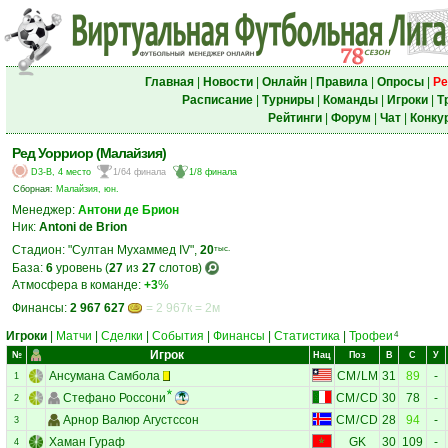
Главная
|
Новости
|
Онлайн
|
Правила
|
Опросы
|
Ре
Расписание
|
Турниры
|
Команды
|
Игроки
|
Т
Рейтинги
|
Форум
|
Чат
|
Конку
Ред Уорриор (Малайзия)
D3-B, 4 место
1/64 финала
1/8 финала
Сборная:
Малайзия, юн.
Менеджер:
Антони де Брион
Ник:
Antoni de Brion
Стадион: "Султан Мухаммед IV",
20
тыс.
База:
6
уровень (
27
из
27
слотов)
Атмосфера в команде:
+3
%
Финансы:
2 967 627
= 2 967к = 2м
Игроки
|
Матчи
|
Сделки
|
События
|
Финансы
|
Статистика
|
Трофеи
4
Игрок
№
Нац
Поз
В
С
У
Ансумана Самбола
CM
/
LM
31
89
-
1
Стефано Россони
CM
/
CD
30
78
-
2
Арнор Валюр Агустссон
CM
/
CD
28
94
-
3
Хаман Гураф
GK
30
109
-
4