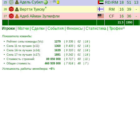
Адель Субил
(6)
RD
/
RM
18
51
13
25
Вертти Туиску
RM
16
39
-
26
Адиб Айман Зулкифли
CF
16
36
-
27
21.5
1990
Игроки
|
Матчи
|
Сделки
|
События
|
Финансы
|
Статистика
|
Трофеи
4
Показатели команды:
•
Рейтинг силы команды (Vs)
:
1279
(
9 336
|
62
|
14
)
•
Сила 11-ти лучших (s11)
:
1360
(
9 433
|
62
|
14
)
•
Сила 14-ти лучших (s14)
:
1639
(
9 310
|
62
|
14
)
•
Сила 17-ти лучших (s17)
:
1881
(
9 242
|
61
|
14
)
•
Стоимость строений
:
89 050 000
(
9 717
|
60
|
11
)
•
Общая стоимость
:
460 939 000
(
7 914
|
48
|
7
)
Успешность работы менеджера
:
+8
%