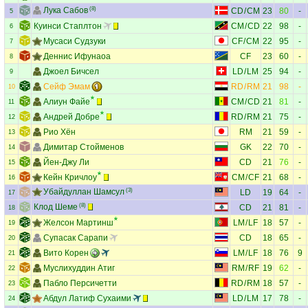
Лука Сабов
(8)
CD
/
CM
23
80
-
5
Куинси Стаплтон
CM
/
CD
22
98
-
6
Мусаси Судзуки
CF
/
CM
22
95
-
7
Деннис Ифунаоа
CF
23
60
-
8
Джоел Бичсел
LD
/
LM
25
94
-
9
Сейф Эмам
RD
/
RM
21
98
-
10
Алиун Файе
CM
/
CD
21
81
-
11
Андрей Добре
RD
/
RM
21
75
-
12
Рио Хён
RM
21
59
-
13
Димитар Стойменов
GK
22
70
-
14
Йен-Джу Ли
CD
21
76
-
15
Кейн Кричлоу
CM
/
CF
21
68
-
16
Убайдуллан Шамсул
(3)
LD
19
64
-
17
Клод Шеме
(8)
CD
21
81
-
18
Желсон Мартинш
LM
/
LF
18
57
-
19
Супасак Сарапи
CD
18
65
-
20
Вито Корен
LM
/
LF
18
76
9
21
Муслихуддин Атиг
RM
/
RF
19
62
-
22
Пабло Персичетти
RD
/
RM
18
57
-
23
Абдул Латиф Сухаими
LD
/
LM
17
78
-
24