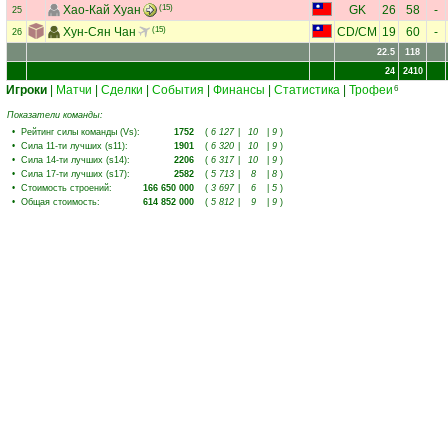
Хао-Кай Хуан
(15)
GK
26
58
-
25
Хун-Сян Чан
(15)
CD
/
CM
19
60
-
26
22.5
118
24
2410
Игроки
|
Матчи
|
Сделки
|
События
|
Финансы
|
Статистика
|
Трофеи
6
Показатели команды:
•
Рейтинг силы команды (Vs)
:
1752
(
6 127
|
10
|
9
)
•
Сила 11-ти лучших (s11)
:
1901
(
6 320
|
10
|
9
)
•
Сила 14-ти лучших (s14)
:
2206
(
6 317
|
10
|
9
)
•
Сила 17-ти лучших (s17)
:
2582
(
5 713
|
8
|
8
)
•
Стоимость строений
:
166 650 000
(
3 697
|
6
|
5
)
•
Общая стоимость
:
614 852 000
(
5 812
|
9
|
9
)