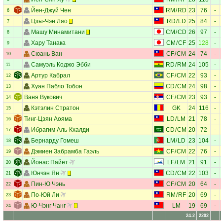
Йен-Джуй Чен
RM
/
RD
23
76
-
6
Цзы-Чэн Ляо
RD
/
LD
25
84
-
7
Машу Минамитани
CM
/
CD
26
97
-
8
Хару Танака
CM
/
CF
25
128
-
9
Сюань Ван
CF
/
CM
24
74
-
10
Самуэль Коджо Эбби
RD
/
RM
24
105
-
11
Артур Кабрал
CF
/
CM
22
93
-
12
Хуан Пабло Тобон
CD
/
CM
24
98
-
13
Ваня Вукович
CF
/
CM
23
93
-
14
Кэтэлин Стратон
GK
24
116
-
15
Тинг-Цзян Аояма
LD
/
LM
21
78
-
16
Ибрагим Аль-Кхалди
CD
/
CM
20
72
-
17
Бернарду Гомеш
LM
/
LD
23
104
-
18
Дэмиен Забрамба Гаэль
CF
/
CM
22
76
-
19
Йонас Пайет
LF
/
LM
21
91
-
20
Юнчэн Ян
CD
/
CM
22
103
-
21
Пин-Ю Чэнь
CF
/
CM
20
64
-
22
По-Юй Ли
RM
/
RF
20
69
-
23
Ю-Чэнг Чанг
LM
19
69
-
24
24.2
2292