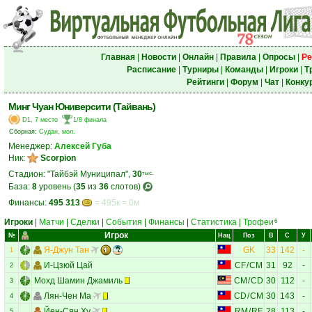
Главная
|
Новости
|
Онлайн
|
Правила
|
Опросы
|
Ре
Расписание
|
Турниры
|
Команды
|
Игроки
|
Т
Рейтинги
|
Форум
|
Чат
|
Конку
Минг Чуан Юниверсити (Тайвань)
D1, 7 место
1/8 финала
Сборная:
Судан, мол.
Менеджер:
Алексей Губа
Ник:
Scorpion
Стадион: "Тайбэй Муниципал",
30
тыс.
База:
8
уровень (
35
из
36
слотов)
Финансы:
495 313
= 495к = 0м
Игроки
|
Матчи
|
Сделки
|
События
|
Финансы
|
Статистика
|
Трофеи
6
Игрок
№
Нац
Поз
В
С
У
Я-Джун Тан
GK
33
142
-
1
И-Цзюй Цай
CF
/
CM
31
92
-
2
Мохд Шамин Джамиль
CM
/
CD
30
112
-
3
Лян-Чен Ма
CD
/
CM
30
143
-
4
Йен-Сян Ху
RM
/
RF
28
113
-
5