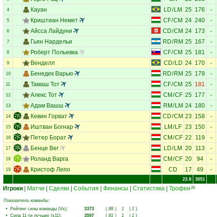
Кауан
LD
/
LM
25
176
-
4
Криштиан Немет
CF
/
CM
24
240
-
5
Айсса Лайдуни
CD
/
CM
24
173
-
6
Гьян Нардельи
RD
/
RM
25
167
-
7
Роберт Польевка
CF
/
CM
25
181
-
8
Венделл
CD
/
LD
24
170
-
9
Бенедек Варью
RD
/
RM
25
179
-
10
Тамаш Тот
CF
/
CM
25
181
-
11
Алекс Тот
CM
/
CF
25
177
-
12
Адам Вашш
RM
/
LM
24
180
-
13
Кевин Горват
CD
/
CM
23
158
-
14
Иштван Богнар
LM
/
LF
23
150
-
15
Петер Борат
CM
/
CF
22
119
-
16
Бенце Вег
LD
/
LM
20
113
-
17
Роланд Варга
CM
/
CF
20
94
-
18
Кристоф Лепо
CD
17
49
-
19
23.8
3051
Игроки
|
Матчи
|
Сделки
|
События
|
Финансы
|
Статистика
|
Трофеи
29
Показатели команды:
•
Рейтинг силы команды (Vs)
:
3373
(
88
|
1
|
1
)
•
Сила 11-ти лучших (s11)
:
3597
(
81
|
1
|
1
)