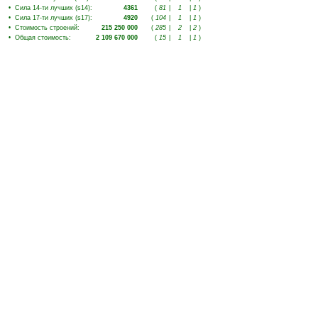
•
Сила 14-ти лучших (s14)
:
4361
(
81
|
1
|
1
)
•
Сила 17-ти лучших (s17)
:
4920
(
104
|
1
|
1
)
•
Стоимость строений
:
215 250 000
(
285
|
2
|
2
)
•
Общая стоимость
:
2 109 670 000
(
15
|
1
|
1
)