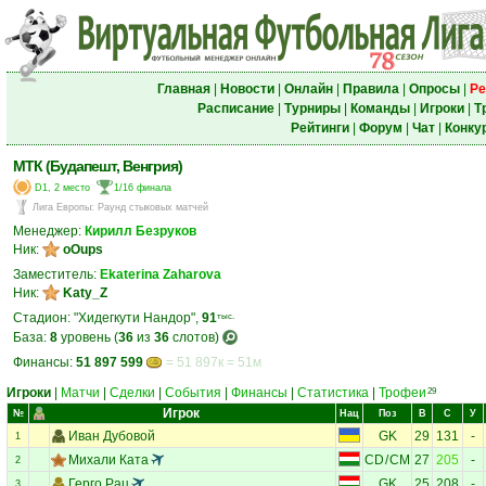
Главная
|
Новости
|
Онлайн
|
Правила
|
Опросы
|
Ре
Расписание
|
Турниры
|
Команды
|
Игроки
|
Т
Рейтинги
|
Форум
|
Чат
|
Конку
МТК (Будапешт, Венгрия)
D1, 2 место
1/16 финала
Лига Европы
:
Раунд стыковых матчей
Менеджер:
Кирилл Безруков
Ник:
oOups
Заместитель:
Ekaterina Zaharova
Ник:
Katy_Z
Стадион: "Хидегкути Нандор",
91
тыс.
База:
8
уровень (
36
из
36
слотов)
Финансы:
51 897 599
= 51 897к = 51м
Игроки
|
Матчи
|
Сделки
|
События
|
Финансы
|
Статистика
|
Трофеи
29
Игрок
№
Нац
Поз
В
С
У
Иван Дубовой
GK
29
131
-
1
Михали Ката
CD
/
CM
27
205
-
2
Герго Рац
GK
25
208
-
3