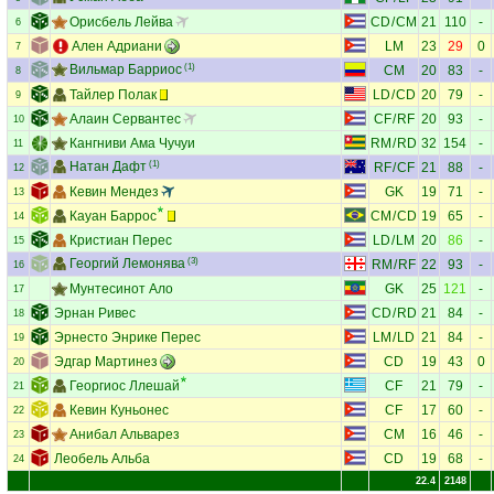
Орисбель Лейва
CD
/
CM
21
110
-
6
Ален Адриани
LM
23
29
0
7
Вильмар Барриос
(1)
CM
20
83
-
8
Тайлер Полак
LD
/
CD
20
79
-
9
Алаин Сервантес
CF
/
RF
20
93
-
10
Кангниви Ама Чучуи
RM
/
RD
32
154
-
11
Натан Дафт
(1)
RF
/
CF
21
88
-
12
Кевин Мендез
GK
19
71
-
13
Кауан Баррос
CM
/
CD
19
65
-
14
Кристиан Перес
LD
/
LM
20
86
-
15
Георгий Лемонява
(3)
RM
/
RF
22
93
-
16
Мунтесинот Ало
GK
25
121
-
17
Эрнан Ривес
CD
/
RD
21
84
-
18
Эрнесто Энрике Перес
LM
/
LD
21
84
-
19
Эдгар Мартинез
CD
19
43
0
20
Георгиос Ллешай
CF
21
79
-
21
Кевин Куньонес
CF
17
60
-
22
Анибал Альварез
CM
16
46
-
23
Леобель Альба
CD
19
68
-
24
22.4
2148