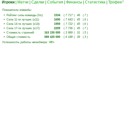
Игроки
|
Матчи
|
Сделки
|
События
|
Финансы
|
Статистика
|
Трофеи
7
Показатели команды:
•
Рейтинг силы команды (Vs)
:
1534
(
7 717
|
46
|
7
)
•
Сила 11-ти лучших (s11)
:
1690
(
7 643
|
45
|
6
)
•
Сила 14-ти лучших (s14)
:
1959
(
7 722
|
45
|
6
)
•
Сила 17-ти лучших (s17)
:
2209
(
7 736
|
45
|
7
)
•
Стоимость строений
:
163 150 000
(
3 989
|
31
|
5
)
•
Общая стоимость
:
589 420 000
(
6 188
|
39
|
3
)
Успешность работы менеджера
:
+8
%