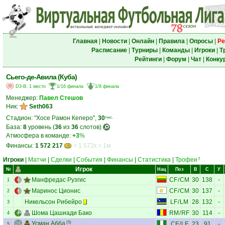
Главная
|
Новости
|
Онлайн
|
Правила
|
Опросы
|
Ре
Расписание
|
Турниры
|
Команды
|
Игроки
|
Т
Рейтинги
|
Форум
|
Чат
|
Конку
Сьего-де-Авила (Куба)
D3-B, 1 место
1/16 финала
1/8 финала
Менеджер:
Павел Стешов
Ник:
Seth063
Стадион: "Хосе Рамон Кеперо",
30
тыс.
База:
8
уровень (
36
из
36
слотов)
Атмосфера в команде:
+3
%
Финансы:
1 572 217
= 1 572к = 1м
Игроки
|
Матчи
|
Сделки
|
События
|
Финансы
|
Статистика
|
Трофеи
7
Игрок
№
Нац
Поз
В
С
У
Манфредас Рузгис
CF
/
CM
30
138
-
1
Маринос Ционис
CF
/
CM
30
137
-
2
Никельсон Рибейро
LF
/
LM
28
132
-
3
Шома Цашиади Бако
RM
/
RF
30
114
-
4
Усман Абба
(5)
CF
/
LF
23
91
-
5