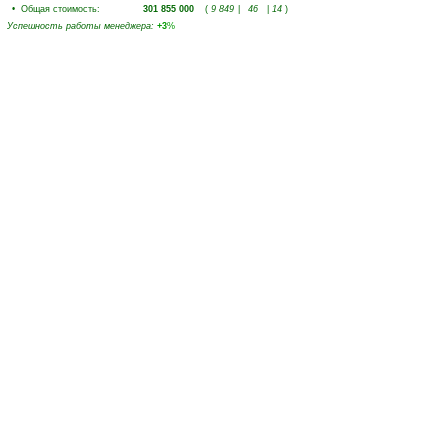
•
Общая стоимость
:
301 855 000
(
9 849
|
46
|
14
)
Успешность работы менеджера
:
+3
%