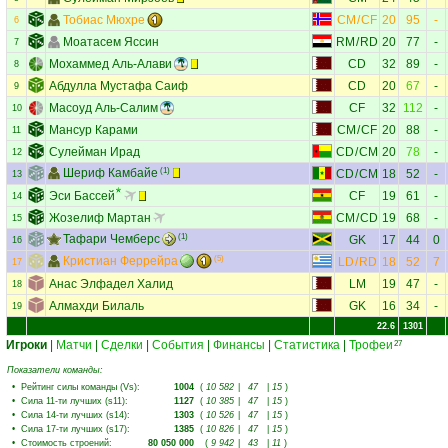
Тобиас Мюхре
CM
/
CF
20
95
-
6
Моатасем Яссин
RM
/
RD
20
77
-
7
Мохаммед Аль-Алави
CD
32
89
-
8
Абдулла Мустафа Саиф
CD
20
67
-
9
Масоуд Аль-Салим
CF
32
112
-
10
Мансур Карами
CM
/
CF
20
88
-
11
Сулейман Ирад
CD
/
CM
20
78
-
12
Шериф Камбайе
(1)
CD
/
CM
18
52
-
13
Эси Бассей
CF
19
61
-
14
Жозелиф Мартан
CM
/
CD
19
68
-
15
Тафари Чемберс
(1)
GK
17
44
0
16
Кристиан Феррейра
(5)
LD
/
RD
18
52
7
17
Анас Элфадел Халид
LM
19
47
-
18
Алмахди Билаль
GK
16
34
-
19
22.6
1301
Игроки
|
Матчи
|
Сделки
|
События
|
Финансы
|
Статистика
|
Трофеи
27
Показатели команды:
•
Рейтинг силы команды (Vs)
:
1004
(
10 582
|
47
|
15
)
•
Сила 11-ти лучших (s11)
:
1127
(
10 385
|
47
|
15
)
•
Сила 14-ти лучших (s14)
:
1303
(
10 526
|
47
|
15
)
•
Сила 17-ти лучших (s17)
:
1385
(
10 826
|
47
|
15
)
•
Стоимость строений
:
80 050 000
(
9 942
|
43
|
11
)