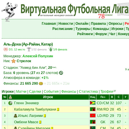
Главная
|
Новости
|
Онлайн
|
Правила
|
Опросы
|
Ре
Расписание
|
Турниры
|
Команды
|
Игроки
|
Т
Рейтинги
|
Форум
|
Чат
|
Конку
Аль-Доха (Ар-Райан, Катар)
D3, 12 место
1/32 финала
1/8 финала
Менеджер:
Алексей Полухин
Ник:
Стрелок
Стадион: "Ахмед бин Али",
20
тыс.
9 
База:
6
уровень (
27
из
27
слотов)
Атмосфера в команде:
+1
%
Финансы:
21 665 290
= 21 665к = 21м
Игроки
|
Матчи
|
Сделки
|
События
|
Финансы
|
Статистика
|
Трофеи
27
Игрок
№
Нац
Поз
В
С
У
Гленн Энникер
CD
/
CM
32
107
-
1
Кабаламула Тамбулукани
RM
/
RD
28
45
-
2
Ильяс Лагрими
LD
/
RD
29
73
-
3
Омбени Мвасе
GK
26
67
-
4
Сулейман Мирзоев
CM
24
45
-
5