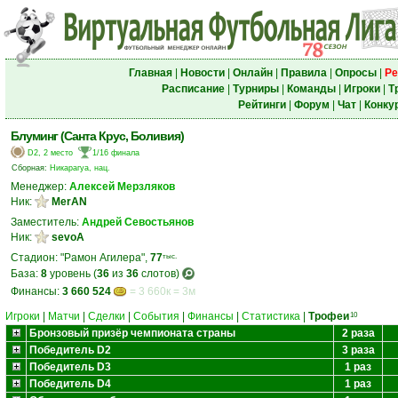
Главная
|
Новости
|
Онлайн
|
Правила
|
Опросы
|
Ре
Расписание
|
Турниры
|
Команды
|
Игроки
|
Т
Рейтинги
|
Форум
|
Чат
|
Конку
Блуминг (Санта Крус, Боливия)
D2, 2 место
1/16 финала
Сборная:
Никарагуа, нац.
Менеджер:
Алексей Мерзляков
Ник:
MerAN
Заместитель:
Андрей Севостьянов
Ник:
sevoA
Стадион: "Рамон Агилера",
77
тыс.
База:
8
уровень (
36
из
36
слотов)
Финансы:
3 660 524
= 3 660к = 3м
Игроки
|
Матчи
|
Сделки
|
События
|
Финансы
|
Статистика
|
Трофеи
10
Бронзовый призёр чемпионата страны
2 раза
Победитель D2
3 раза
Победитель D3
1 раз
Победитель D4
1 раз