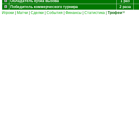
Обладатель кубка вызова
1 раз
Победитель коммерческого турнира
2 раза
Игроки
|
Матчи
|
Сделки
|
События
|
Финансы
|
Статистика
|
Трофеи
10