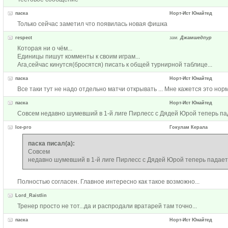
паска
Норт-Ист Юнайтед
Только сейчас заметил что появилась новая фишка
respect
зам.
Джамшедпур
Которая ни о чём...
Единицы пишут комменты к своим играм...
Ага,сейчас кинутся(бросятся) писать к общей турнирной таблице...
паска
Норт-Ист Юнайтед
Все таки тут не надо отдельно матчи открывать ... Мне кажется это но
паска
Норт-Ист Юнайтед
Совсем недавно шумевший в 1-й лиге Пирлесс с Дядей Юрой теперь пад
Ice-pro
Гокулам Керала
паска писал(а):
Совсем
недавно шумевший в 1-й лиге Пирлесс с Дядей Юрой теперь падает 
Полностью согласен. Главное интересно как такое возможно...
Lord_Raistlin
Тренер просто не тот...да и распродали вратарей там точно...
паска
Норт-Ист Юнайтед