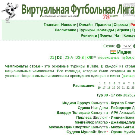
Главная
|
Новости
|
Онлайн
|
Правила
|
Опросы
|
Ре
Расписание
|
Турниры
|
Команды
|
Игроки
|
Т
Рейтинги
|
Форум
|
Чат
|
Конку
Сезон:
Индия
D1
|
D2
|
D3-A
|
D3-B
|
КЛК
|
переходные
|
кубок 
10
Чемпионаты стран
- это основные турниры в Лиге. В каждой из стран
национальные чемпионаты. Все команды, которые были созданы на м
участие. Национальные чемпионаты проводятся один раз в сезон.
[
развер
1
2
3
4
5
6
7
8
Расписание:
16
17
18
19
20
21
22
23
Тур 30
-
17 сен 2025, 
Индиан Эрроуз
Калькутта
-
Керала Блас
Одиша
Нью Дели
-
Рейнджерс
Д
Джордж Телеграф
Калькутта
-
АРА
Ахмадаб
Пирлесс
Шиллонг
-
Индиан Бэнк
Менгейлор
Маргао
-
Джамшедпур
Мохаммедан Спортинг
Калькутта
-
Мохун Баган
Судева Мунлайт
Дели
*
-
Оранж
Мумба