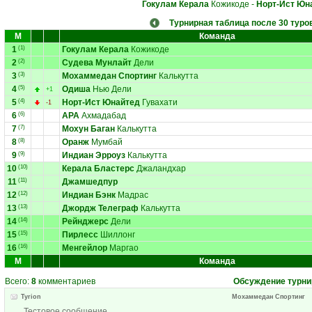
Гокулам Керала
Кожикоде
-
Норт-Ист Юн
Турнирная таблица после 30 туро
М
Команда
1
(1)
Гокулам Керала
Кожикоде
2
(2)
Судева Мунлайт
Дели
3
(3)
Мохаммедан Спортинг
Калькутта
4
(5)
Одиша
Нью Дели
+1
5
(4)
Норт-Ист Юнайтед
Гувахати
-1
6
(6)
АРА
Ахмадабад
7
(7)
Мохун Баган
Калькутта
8
(8)
Оранж
Мумбай
9
(9)
Индиан Эрроуз
Калькутта
10
(10)
Керала Бластерс
Джаландхар
11
(11)
Джамшедпур
12
(12)
Индиан Бэнк
Мадрас
13
(13)
Джордж Телеграф
Калькутта
14
(14)
Рейнджерс
Дели
15
(15)
Пирлесс
Шиллонг
16
(16)
Менгейлор
Маргао
М
Команда
Всего:
8
комментариев
Обсуждение турни
Tyrion
Мохаммедан Спортинг
Тестовое сообщение