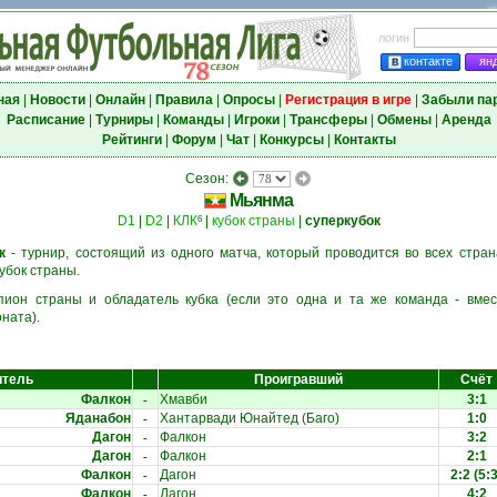
логин
контакте
ян
ная
|
Новости
|
Онлайн
|
Правила
|
Опросы
|
Регистрация в игре
|
Забыли па
Расписание
|
Турниры
|
Команды
|
Игроки
|
Трансферы
|
Обмены
|
Аренда
Рейтинги
|
Форум
|
Чат
|
Конкурсы
|
Контакты
Сезон:
Мьянма
D1
|
D2
|
КЛК
|
кубок страны
|
суперкубок
6
к
- турнир, состоящий из одного матча, который проводится во всех стра
убок страны.
ион страны и обладатель кубка (если это одна и та же команда - вмес
ната).
итель
Проигравший
Счёт
-
Фалкон
Хмавби
3:1
-
Яданабон
Хантарвади Юнайтед (Баго)
1:0
-
Дагон
Фалкон
3:2
-
Дагон
Фалкон
2:1
-
Фалкон
Дагон
2:2
(5:3
-
Фалкон
Дагон
4:2