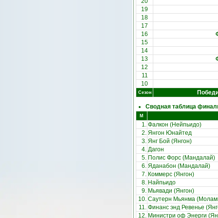
20
19
18
17
16
15
14
13
12
11
10
Побед
Сезон
Сводная таблица финали
М
1.
Фалкон (Нейпьидо)
2.
Янгон Юнайтед
3.
Янг Бой (Янгон)
4.
Дагон
5.
Полис Форс (Мандалай)
6.
Яданабон (Мандалай)
7.
Коммерс (Янгон)
8.
Найпьидо
9.
Мьявади (Янгон)
10.
Саутерн Мьянма (Молам
11.
Финанс энд Ревенье (Янг
12.
Министри оф Энерги (Ян