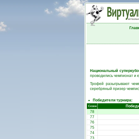
Глав
Национальный суперкубо
проводились чемпионат и к
Трофей разыгрывают чемп
серебряный призер чемпио
Победители турнира:
Побед
Сезон
78
77
76
75
74
73