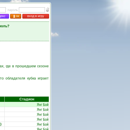
пароль
декс
ок
вход в игру
роль?
нах, где в прошедшем сезоне
то обладателя кубка играет
Стадион
Янг Бой
Янг Бой
Янг Бой
Янг Бой
Янг Бой
)
Янг Бой