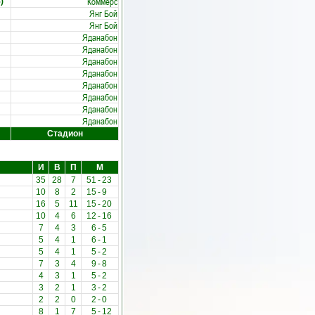
Коммерс
)
Янг Бой
Янг Бой
Яданабон
Яданабон
Яданабон
Яданабон
Яданабон
Яданабон
Яданабон
Яданабон
Стадион
И
В
П
М
35
28
7
51
-
23
10
8
2
15
-
9
16
5
11
15
-
20
10
4
6
12
-
16
7
4
3
6
-
5
5
4
1
6
-
1
5
4
1
5
-
2
7
3
4
9
-
8
4
3
1
5
-
2
3
2
1
3
-
2
2
2
0
2
-
0
8
1
7
5
-
12