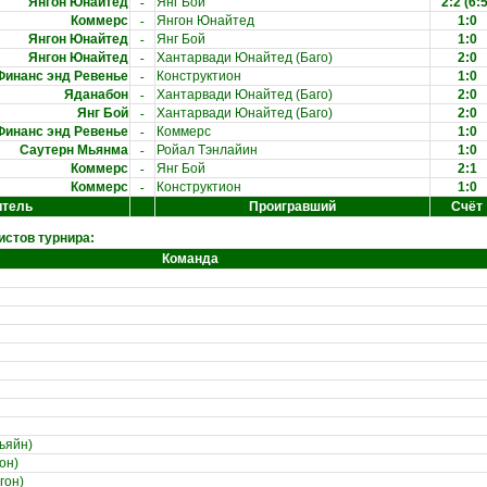
-
Янгон Юнайтед
Янг Бой
2:2
(6:5
-
Коммерс
Янгон Юнайтед
1:0
-
Янгон Юнайтед
Янг Бой
1:0
-
Янгон Юнайтед
Хантарвади Юнайтед (Баго)
2:0
-
Финанс энд Ревенье
Конструктион
1:0
-
Яданабон
Хантарвади Юнайтед (Баго)
2:0
-
Янг Бой
Хантарвади Юнайтед (Баго)
2:0
-
Финанс энд Ревенье
Коммерс
1:0
-
Саутерн Мьянма
Ройал Тэнлайин
1:0
-
Коммерс
Янг Бой
2:1
-
Коммерс
Конструктион
1:0
итель
Проигравший
Счёт
стов турнира:
Команда
ьяйн)
он)
гон)