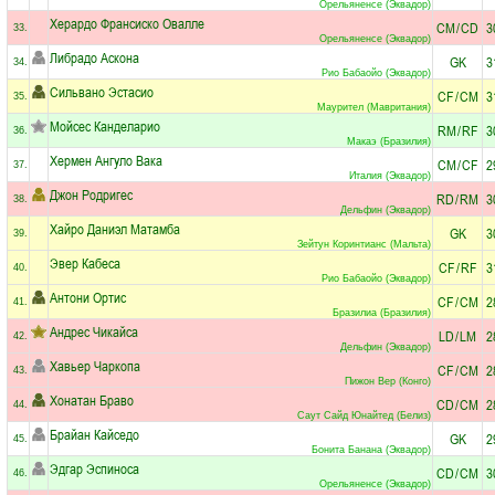
Орельяненсе (Эквадор)
Херардо Франсиско Овалле
CM
/
CD
3
33.
Орельяненсе (Эквадор)
Либрадо Аскона
GK
3
34.
Рио Бабаойо (Эквадор)
Сильвано Эстасио
CF
/
CM
3
35.
Маурител (Мавритания)
Мойсес Канделарио
RM
/
RF
3
36.
Макаэ (Бразилия)
Хермен Ангуло Вака
CM
/
CF
2
37.
Италия (Эквадор)
Джон Родригес
RD
/
RM
3
38.
Дельфин (Эквадор)
Хайро Даниэл Матамба
GK
3
39.
Зейтун Коринтианс (Мальта)
Эвер Кабеса
CF
/
RF
3
40.
Рио Бабаойо (Эквадор)
Антони Ортис
CF
/
CM
2
41.
Бразилиа (Бразилия)
Андрес Чикайса
LD
/
LM
2
42.
Дельфин (Эквадор)
Хавьер Чаркопа
CF
/
CM
2
43.
Пижон Вер (Конго)
Хонатан Браво
CD
/
CM
2
44.
Саут Сайд Юнайтед (Белиз)
Брайан Кайседо
GK
2
45.
Бонита Банана (Эквадор)
Эдгар Эспиноса
CD
/
CM
3
46.
Орельяненсе (Эквадор)