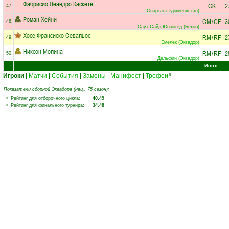
Фабрисио Леандро Каскете
GK
2
47.
Спартак (Туркменистан)
Роман Хейни
CM
/
CF
3
48.
Саут Сайд Юнайтед (Белиз)
Хосе Франсиско Севальос
RM
/
RF
2
49.
Эмелек (Эквадор)
Никсон Молина
RM
/
RF
2
50.
Дельфин (Эквадор)
Итого:
Игроки
|
Матчи
|
События
|
Замены
|
Манифест
|
Трофеи
6
Показатели сборной Эквадора (нац., 75 сезон):
• Рейтинг для отборочного цикла:
40.49
• Рейтинг для финального турнира:
34.48