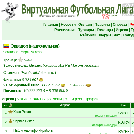
Главная
|
Новости
|
Онлайн
|
Правила
|
Опросы
|
Ре
Расписание
|
Турниры
|
Команды
|
Игроки
|
Т
Рейтинги
|
Форум
|
Чат
|
Конку
Эквадор (национальная)
Чемпионат Мира, 75 сезон
Тренер:
Ridik
Заместитель:
Михаил Яковлев
aka
НЕ Микель Артета
Стадион:
"
Риобамба
" (92 тыс.)
Финансы:
6 924 991
За отборочный цикл:
11 048 667
+
7 388 666
Призовые:
16 000 000
$
+
8 000 000
$
Игроки
|
Матчи
|
События
|
Замены
|
Манифест
|
Трофеи
6
Игрок
№
Поз
Хоао Рохас
CM
/
CF
3
1.
Эмелек (Эквадор)
Чарльз Велес
RD
/
RM
3
2.
Дельфин (Эквадор)
Пабло Адольфо Чирибога
RM
/
RF
3
3.