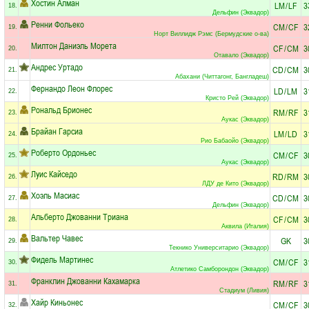
Хостин Алман
LM
/
LF
3
18.
Дельфин (Эквадор)
Ренни Фольеко
CM
/
CF
3
19.
Норт Виллидж Рэмс (Бермудские о-ва)
Милтон Даниэль Морета
CF
/
CM
3
20.
Отавало (Эквадор)
Андрес Уртадо
CD
/
CM
3
21.
Абахани (Читтагонг, Бангладеш)
Фернандо Леон Флорес
LD
/
LM
3
22.
Кристо Рей (Эквадор)
Рональд Брионес
RM
/
RF
3
23.
Аукас (Эквадор)
Брайан Гарсиа
LM
/
LD
3
24.
Рио Бабаойо (Эквадор)
Роберто Ордоньес
CM
/
CF
3
25.
Аукас (Эквадор)
Луис Кайседо
RD
/
RM
3
26.
ЛДУ де Кито (Эквадор)
Хоэль Масиас
CD
/
CM
3
27.
Дельфин (Эквадор)
Альберто Джованни Триана
CF
/
CM
3
28.
Аквила (Италия)
Вальтер Чавес
GK
3
29.
Текнико Университарио (Эквадор)
Фидель Мартинес
CM
/
CF
3
30.
Атлетико Самборондон (Эквадор)
Франклин Джованни Кахамарка
RM
/
RF
3
31.
Стадиум (Ливия)
Хайр Киньонес
CM
/
CF
3
32.