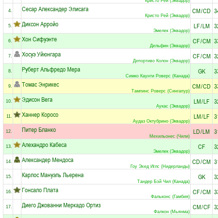
Кристо Рей (Эквадор)
Сесар Александер Элисага
CM
/
CD
3
4.
Кристо Рей (Эквадор)
Диксон Арройо
LF
/
LM
3
5.
Эмелек (Эквадор)
Хон Сифуэнте
CF
/
CM
3
6.
Дельфин (Эквадор)
Хосуэ Уйюнгара
CF
/
CM
3
7.
Депортиво Колон (Эквадор)
Руберт Альфредо Мера
GK
3
8.
Симко Каунти Роверс (Канада)
Томас Энрикес
CM
/
CD
3
9.
Тампинс Роверс (Сингапур)
Эдисон Вега
LM
/
LF
3
10.
Аукас (Эквадор)
Ханнер Коросо
LM
/
LF
3
11.
Аудаз Октубрино (Эквадор)
Питер Бланко
LD
/
LM
3
12.
Мехильонес (Чили)
Алехандро Кабеса
CF
3
13.
Эмелек (Эквадор)
Александер Мендоса
CD
/
CM
3
14.
Гоу Эхед Иглс (Нидерланды)
Карлос Мануэль Льерена
GK
3
15.
Тандер Бэй Чил (Канада)
Гонсало Плата
CF
/
CM
3
16.
Фальконс (Гамбия)
Диего Джованни Меркадо Ортиз
CM
/
CF
3
17.
Фалкон (Мьянма)