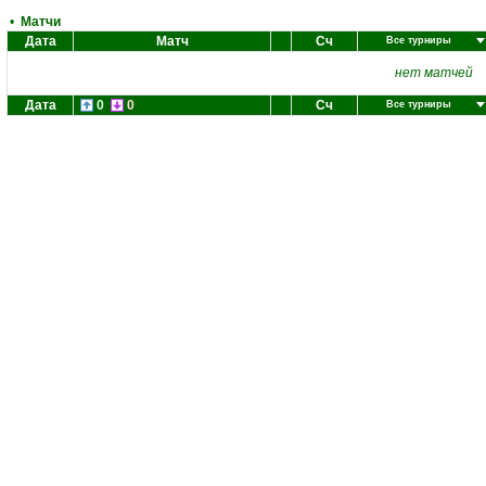
•
Матчи
Дата
Матч
Сч
Все турниры
нет матчей
Дата
0
0
Сч
Все турниры