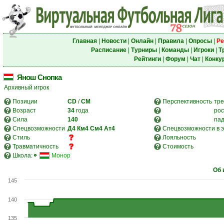
Главная
|
Новости
|
Онлайн
|
Правила
|
Опросы
|
Ре
Расписание
|
Турниры
|
Команды
|
Игроки
|
Т
Рейтинги
|
Форум
|
Чат
|
Конку
Янош Снопка
Архивный игрок
Позиции
CD
/
CM
Перспективность
тре
Возраст
34
года
рос
Сила
140
па
Спецвозможности
Д4
Км4
См4
Ат4
Спецвозможности в э
Стиль
Лояльность
Травматичность
Стоимость
Школа:
Монор
Об 
145
140
135