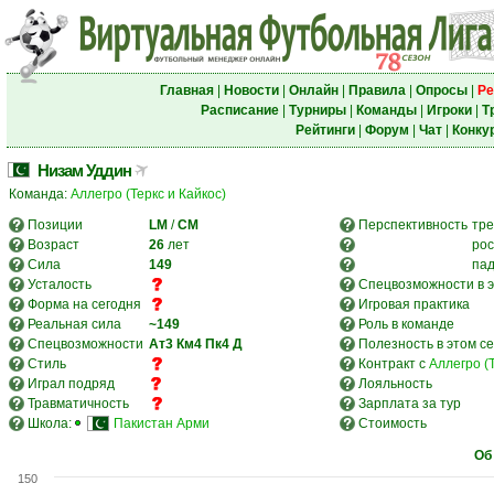
Главная
|
Новости
|
Онлайн
|
Правила
|
Опросы
|
Ре
Расписание
|
Турниры
|
Команды
|
Игроки
|
Т
Рейтинги
|
Форум
|
Чат
|
Конку
Низам Уддин
Команда:
Аллегро (Теркс и Кайкос)
Позиции
LM
/
CM
Перспективность
тре
Возраст
26
лет
рос
Сила
149
па
Усталость
Спецвозможности в э
Форма на сегодня
Игровая практика
Реальная сила
~149
Роль в команде
Спецвозможности
Ат3
Км4
Пк4
Д
Полезность в этом с
Стиль
Контракт с
Аллегро (Т
Играл подряд
Лояльность
Травматичность
Зарплата за тур
Школа:
Пакистан Арми
Стоимость
Об
150