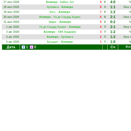
4:0
27 июл 2026
Аллегро
-
Кайкос Хит
9
В
Ч
1:1
28 июл 2026
Артемиса
-
Аллегро
8
Н
Лига 
1:2
29 июл 2026
Бичс
-
Аллегро
7
В
Ч
2:1
30 июл 2026
Аллегро
-
Уа де Сиудад Хуарес
6
В
Лига 
0:2
31 июл 2026
Шаркс
-
Аллегро
5
В
Ч
2:1
1 авг 2026
Уа де Сиудад Хуарес
-
Аллегро
4
П
Лига 
1:2
3 авг 2026
Аллегро
-
АФК Академия
3
П
Ч
1:2
4 авг 2026
Аллегро
-
Артемиса
2
П
Лига 
1:0
5 авг 2026
Бульдогс
-
Аллегро
1
П
Ч
Дата
1
0
Сч
Все