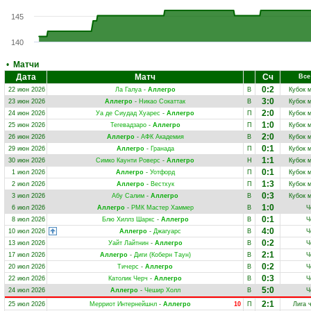
145
140
•
Матчи
Дата
Матч
Сч
Все
0:2
22 июн 2026
Ла Галуа
-
Аллегро
В
Кубок 
3:0
23 июн 2026
Аллегро
-
Никао Сокаттак
В
Кубок 
2:0
24 июн 2026
Уа де Сиудад Хуарес
-
Аллегро
П
Кубок 
1:0
25 июн 2026
Тегевадзаро
-
Аллегро
П
Кубок 
2:0
26 июн 2026
Аллегро
-
АФК Академия
В
Кубок 
0:1
29 июн 2026
Аллегро
-
Гранада
П
Кубок 
1:1
30 июн 2026
Симко Каунти Роверс
-
Аллегро
Н
Кубок 
0:1
1 июл 2026
Аллегро
-
Уотфорд
П
Кубок 
1:3
2 июл 2026
Аллегро
-
Вестхук
П
Кубок 
0:3
3 июл 2026
Абу Салим
-
Аллегро
В
Кубок 
1:0
6 июл 2026
Аллегро
-
РМК Мастер Хаммер
В
Ч
0:1
8 июл 2026
Блю Хиллз Шаркс
-
Аллегро
В
Ч
4:0
10 июл 2026
Аллегро
-
Джагуарс
В
Ч
0:2
13 июл 2026
Уайт Лайтнин
-
Аллегро
В
Ч
2:1
17 июл 2026
Аллегро
-
Диги (Коберн Таун)
В
Ч
0:2
20 июл 2026
Тичерс
-
Аллегро
В
Ч
0:3
22 июл 2026
Католик Черч
-
Аллегро
В
Ч
5:0
24 июл 2026
Аллегро
-
Чешир Холл
В
Ч
2:1
25 июл 2026
Мерриот Интернейшнл
-
Аллегро
10
П
Лига 