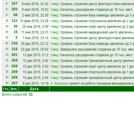
9 июл 2016, 22:30
Умид
: Уровень строения центр физподготовки увеличе
357
37
9 июл 2016, 19:02
Умид
: Началось расширение стадиона до 16 тыс. мест
355
37
2 мая 2016, 22:30
Умид
: Уровень строения база команды увеличен до 3 
66
37
10 фев 2016, 23:28
Умид
: Уровень строения спортшкола увеличен до 2 ур
122
36
20 янв 2016, 0:09
Умид
: Уровень строения скаут-центр увеличен до 2 ур
30
36
11 янв 2016, 23:31
Умид
: Уровень строения медицинский центр увеличен 
15
36
1 янв 2016, 23:14
Умид
: Уровень строения центр физподготовки увеличе
5
36
30 дек 2015, 22:12
Умид
: Уровень строения база команды увеличен до 2 
336
35
22 дек 2015, 22:52
Умид
: Завершено расширение стадиона до 15 тыс. мес
316
35
13 дек 2015, 0:12
Умид
: Началось расширение стадиона до 15 тыс. мест
281
35
10 дек 2015, 3:04
Умид
: Уровень строения тренировочный центр увеличе
269
35
10 дек 2015, 3:03
Умид
: Уровень строения скаут-центр увеличен до 1 ур
269
35
10 дек 2015, 3:03
Умид
: Уровень строения спортшкола увеличен до 1 ур
269
35
10 дек 2015, 2:54
Умид
: Уровень строения тренировочный центр увеличе
269
35
9 дек 2015, 13:19
А. Власенко
принят на работу тренером-менеджером в
267
35
Дата
Сез.
День
Всего событий:
31