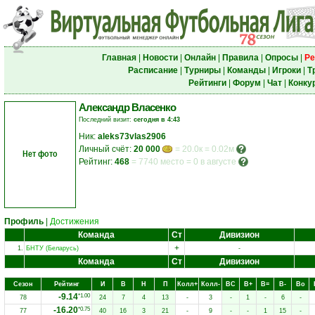
Главная
|
Новости
|
Онлайн
|
Правила
|
Опросы
|
Ре
Расписание
|
Турниры
|
Команды
|
Игроки
|
Т
Рейтинги
|
Форум
|
Чат
|
Конку
Александр Власенко
Последний визит:
сегодня в 4:43
Ник:
aleks73vlas2906
Личный счёт:
20 000
= 20.0к = 0.02м
Нет фото
Рейтинг:
468
=
7740 место
=
0 в августе
Профиль
|
Достижения
Команда
Ст
Дивизион
+
1.
БНТУ (Беларусь)
-
Команда
Ст
Дивизион
Сезон
Рейтинг
И
В
Н
П
Колл+
Колл-
ВC
В+
В=
В-
Вo
-9.14
*1.00
78
24
7
4
13
-
3
-
1
-
6
-
-16.20
*0.75
77
40
16
3
21
-
9
-
-
1
15
-