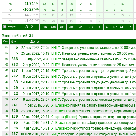
-11.74
*0.50
76
43
17
6
20
2
6
1
-
2
14
-
-16.27
*0.25
75
46
21
3
22
1
10
-
2
2
17
-
+4.29
*0.00
74
42
21
6
15
1
1
-
1
5
15
-
-1.92
*0.00
73
45
20
10
15
-
8
-
1
6
13
-
-31.2
Итого:
1854
638
458
758
35
217
8
47
127
441
15
Всего событий:
31
Дата
Сез.
День
27 дек 2022, 22:05
БНТУ
: Завершено уменьшение стадиона до 20 000 мес
6
64
25 дек 2022, 10:49
БНТУ
: Началось уменьшение стадиона до 20 000 мест
5
64
3 апр 2022, 9:36
БНТУ
: Завершено уменьшение стадиона до 25 тыс. ме
366
60
2 апр 2022, 10:22
БНТУ
: Началось уменьшение стадиона до 25 тыс. мест
362
60
11 сен 2017, 22:19
БНТУ
: Уровень строения скаут-центр увеличен до 2 у
287
42
8 сен 2017, 22:25
БНТУ
: Уровень строения спортшкола увеличен до 3 у
282
42
19 янв 2017, 22:13
БНТУ
: Уровень строения скаут-центр увеличен до 1 у
33
40
17 янв 2017, 22:18
БНТУ
: Уровень строения спортшкола увеличен до 2 у
29
40
9 янв 2017, 22:10
БНТУ
: Уровень строения спортшкола увеличен до 1 у
12
40
9 дек 2016, 23:07
БНТУ
: Уровень строения база команды увеличен до 6
282
39
1 дек 2016, 5:20
А. Власенко
принят на работу тренером-менеджером в
241
39
28 ноя 2016, 15:25
А. Власенко
покинул пост тренера-менеджера команд
226
39
22 авг 2016, 22:34
Спартак (Шклов)
: Уровень строения скаут-центр увели
179
38
7 авг 2016, 15:31
А. Власенко
принят на работу тренером-менеджером в
96
38
7 авг 2016, 15:31
А. Власенко
покинул пост тренера-менеджера команд
96
38
10 июл 2016, 22:06
Умид
: Завершено расширение стадиона до 16 тыс. мес
357
37