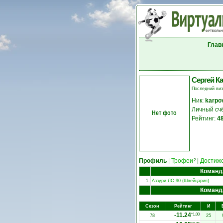
Глав
Сергей К
Последний ви
Ник:
karpo
Личный сч
Нет фото
Рейтинг:
4
Профиль
|
Трофеи
|
Достиж
2
Команд
1.
Аззури ЛС 90 (Швейцария)
Команд
Сезон
Рейтинг
И
-11.24
*1.00
78
25