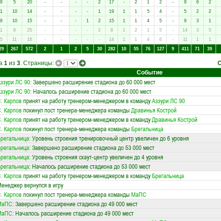
9
5
20
-
-
-
-
2
17
-
2
1
2
-
9
6
2
1
10
14
-
-
-
-
1
19
1
1
5
4
-
5
2
2
9
10
15
-
-
-
1
2
15
1
1
4
5
-
9
3
1
1
8
25
-
-
-
-
2
8
1
2
1
5
-
14
3
5
5
11
16
-
-
-
-
-
14
1
1
4
6
-
11
1
1
29
267
572
2
1
2
5
30
282
10
55
76
127
9
411
71
39
ца
1
из
3
. Страницы:
Событие
ззури ЛС 90
: Завершено расширение стадиона до 60 000 мест
ззури ЛС 90
: Началось расширение стадиона до 60 000 мест
. Карпов
принят на работу тренером-менеджером в команду
Аззури ЛС 90
. Карпов
покинул пост тренера-менеджера команды
Дравинья Кострой
. Карпов
принят на работу тренером-менеджером в команду
Дравинья Кострой
. Карпов
покинул пост тренера-менеджера команды
Брегальница
регальница
: Уровень строения тренировочный центр увеличен до 6 уровня
регальница
: Завершено расширение стадиона до 53 000 мест
регальница
: Уровень строения скаут-центр увеличен до 4 уровня
регальница
: Началось расширение стадиона до 53 000 мест
. Карпов
принят на работу тренером-менеджером в команду
Брегальница
енеджер вернулся в игру
. Карпов
покинул пост тренера-менеджера команды
МаПС
МаПС
: Завершено расширение стадиона до 49 000 мест
МаПС
: Началось расширение стадиона до 49 000 мест