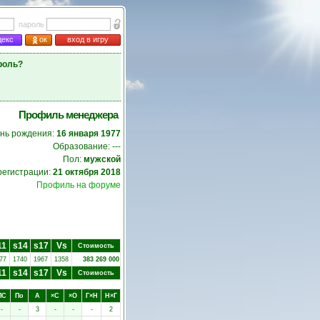
пароль
декс
ок
вход в игру
роль?
Профиль менеджера
нь рождения:
16 января 1977
Образование: ---
Пол:
мужской
регистрации:
21 октября 2018
Профиль на форуме
11
s14
s17
Vs
Стоимость
77
1740
1967
1358
383 269 000
11
s14
s17
Vs
Стоимость
ПC
Пo
А
×C
×O
Г×Н
Н×Г
-
-
3
-
-
-
2