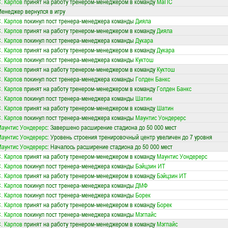
. Карпов
принят на работу тренером-менеджером в команду
МаПС
енеджер вернулся в игру
. Карпов
покинул пост тренера-менеджера команды
Дияла
. Карпов
принят на работу тренером-менеджером в команду
Дияла
. Карпов
покинул пост тренера-менеджера команды
Дукара
. Карпов
принят на работу тренером-менеджером в команду
Дукара
. Карпов
покинул пост тренера-менеджера команды
Куктош
. Карпов
принят на работу тренером-менеджером в команду
Куктош
. Карпов
покинул пост тренера-менеджера команды
Голден Банкс
. Карпов
принят на работу тренером-менеджером в команду
Голден Банкс
. Карпов
покинул пост тренера-менеджера команды
Шатин
. Карпов
принят на работу тренером-менеджером в команду
Шатин
. Карпов
покинул пост тренера-менеджера команды
Маунтис Уондерерс
аунтис Уондерерс
: Завершено расширение стадиона до 50 000 мест
аунтис Уондерерс
: Уровень строения тренировочный центр увеличен до 7 уровня
аунтис Уондерерс
: Началось расширение стадиона до 50 000 мест
. Карпов
принят на работу тренером-менеджером в команду
Маунтис Уондерерс
. Карпов
покинул пост тренера-менеджера команды
Бэйцзин ИТ
. Карпов
принят на работу тренером-менеджером в команду
Бэйцзин ИТ
. Карпов
покинул пост тренера-менеджера команды
ДМФ
. Карпов
покинул пост тренера-менеджера команды
Борек
. Карпов
принят на работу тренером-менеджером в команду
Борек
. Карпов
покинул пост тренера-менеджера команды
Мэгпайс
. Карпов
принят на работу тренером-менеджером в команду
Мэгпайс