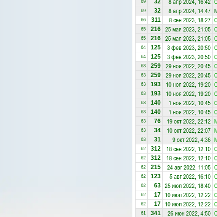
8 апр 2024, 16:42
С
32
69
8 апр 2024, 14:47
М
32
69
8 сен 2023, 18:27
С
311
66
25 мая 2023, 21:05
С
216
65
25 мая 2023, 21:05
С
216
65
3 фев 2023, 20:50
С
125
64
3 фев 2023, 20:50
С
125
64
29 ноя 2022, 20:45
С
259
63
29 ноя 2022, 20:45
С
259
63
10 ноя 2022, 19:20
С
193
63
10 ноя 2022, 19:20
С
193
63
1 ноя 2022, 10:45
С
140
63
1 ноя 2022, 10:45
С
140
63
19 окт 2022, 22:12
М
76
63
10 окт 2022, 22:07
М
34
63
9 окт 2022, 4:36
М
31
63
18 сен 2022, 12:10
С
312
62
18 сен 2022, 12:10
С
312
62
24 авг 2022, 11:05
С
215
62
5 авг 2022, 16:10
С
123
62
25 июл 2022, 18:40
С
63
62
10 июл 2022, 12:22
С
17
62
10 июл 2022, 12:22
С
17
62
26 июн 2022, 4:50
С
341
61