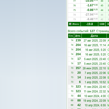
-10.05
*0.75
77
44
1
-1.67
*0.50
76
45
2
-0.86
*0.25
75
44
1
-27.94
*0.00
74
44
1
-8.46
*0.00
73
42
1
-19.8
Итого:
1168
3
Всего событий:
127
. Страни
Дата
Сез.
День
27 авг 2025, 22:09
А
239
74
16 авг 2025, 11:14
А
204
74
16 авг 2025, 5:20
С
204
74
16 авг 2025, 5:20
С
204
74
5 июл 2025, 23:40
С
17
74
5 июл 2025, 23:40
С
17
74
28 июн 2025, 22:10
Б
357
73
7 апр 2025, 22:06
Б
20
73
3 апр 2025, 22:08
Б
14
73
1 апр 2025, 10:52
Б
6
73
11 сен 2024, 22:40
С
323
70
11 сен 2024, 22:32
М
323
70
10 июл 2024, 4:00
С
44
70
19 апр 2024, 22:09
88
69
10 апр 2024, 6:55
42
69