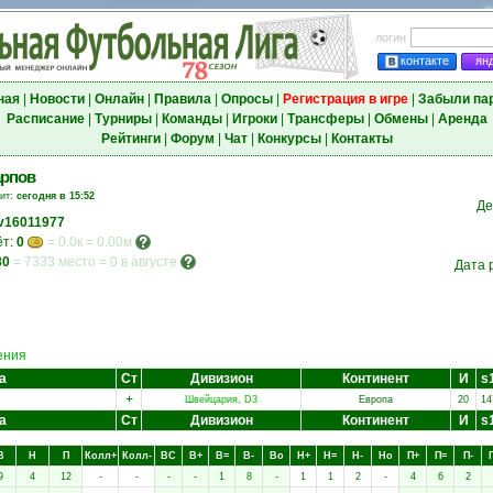
логин
контакте
ян
ная
|
Новости
|
Онлайн
|
Правила
|
Опросы
|
Регистрация в игре
|
Забыли па
Расписание
|
Турниры
|
Команды
|
Игроки
|
Трансферы
|
Обмены
|
Аренда
Рейтинги
|
Форум
|
Чат
|
Конкурсы
|
Контакты
арпов
зит:
сегодня в 15:52
Де
v16011977
ёт:
0
= 0.0к = 0.00м
80
=
7333 место
=
0 в августе
Дата 
ения
а
Ст
Дивизион
Континент
И
s
+
Швейцария, D3
Европа
20
14
а
Ст
Дивизион
Континент
И
s
В
Н
П
Колл+
Колл-
ВC
В+
В=
В-
Вo
Н+
Н=
Н-
Нo
П+
П=
П-
9
4
12
-
-
-
-
1
8
-
1
1
2
-
4
6
2