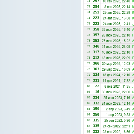
10 сен 2025, 22:40
Ю
297
74
8 сен 2025, 22:14
Ю
284
74
29 авг 2025, 22:29
Ю
251
74
24 авг 2025, 13:58
Ю
223
74
24 авг 2025, 12:41
ى
223
74
29 июн 2025, 16:40
А
358
73
28 июн 2025, 22:10
Г
357
73
27 июн 2025, 15:22
А
353
73
24 июн 2025, 23:09
Г
346
73
16 июн 2025, 22:10
Г
317
73
13 июн 2025, 22:09
Г
312
73
30 мар 2025, 12:03
А
366
72
29 мар 2025, 16:09
А
363
72
15 дек 2024, 12:10
А
334
71
14 дек 2024, 17:32
А
333
71
8 янв 2024, 11:35
ى
22
68
30 июн 2023, 22:06
16
66
25 июн 2023, 7:16
А
334
65
24 июн 2023, 12:14
А
332
65
2 апр 2023, 3:49
А
359
64
1 апр 2023, 9:33
А
356
64
25 сен 2022, 0:36
А
335
62
24 сен 2022, 22:11
Г
335
62
23 сен 2022, 16:56
А
332
62