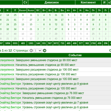
Ст
Дивизион
Континент
И
s
В
Н
П
Колл+
Колл-
ВC
В+
В=
В-
Вo
Н+
Н=
Н-
Нo
П+
П=
П-
52
14
25
9
11
1
4
5
31
11
5
1
6
2
12
3
6
86
21
41
7
27
2
8
5
54
17
6
3
8
4
20
4
6
97
24
25
13
15
-
6
8
72
11
5
3
7
9
9
2
3
70
32
34
9
21
3
7
7
47
6
9
9
8
6
17
6
3
49
17
40
10
14
2
4
7
29
7
5
3
5
4
25
5
2
59
21
15
8
12
2
2
4
43
8
1
6
8
6
3
6
3
787
1856
3331
483
1301
144
331
507
3072
733
489
408
577
382
1760
430
296
ца
1
из
12
. Страницы:
Событие
лахуэленсе
: Завершено уменьшение стадиона до 99 000 мест
лахуэленсе
: Началось уменьшение стадиона до 99 000 мест
лахуэленсе
: Завершено расширение стадиона до 106 000 мест
лахуэленсе
: Началось расширение стадиона до 106 000 мест
лахуэленсе
: Завершено расширение стадиона до 105 000 мест
найтед Виктори
: Уровень строения скаут-центр увеличен до 8 уровня
лахуэленсе
: Началось расширение стадиона до 105 000 мест
найтед Виктори
: Завершено уменьшение стадиона до 76 000 мест
найтед Виктори
: Началось уменьшение стадиона до 76 000 мест
найтед Виктори
: Уровень строения скаут-центр увеличен до 7 уровня
найтед Виктори
: Уровень строения скаут-центр увеличен до 6 уровня