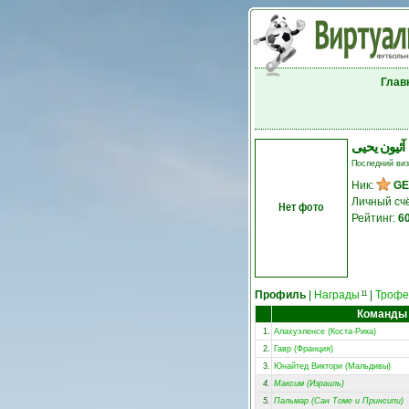
Глав
آئیون يحيى
Последний ви
Ник:
GE
Личный сч
Нет фото
Рейтинг:
6
Профиль
|
Награды
|
Трофе
11
Команды
1.
Алахуэленсе (Коста-Рика)
2.
Гавр (Франция)
3.
Юнайтед Виктори (Мальдивы)
4.
Максим (Израиль)
5.
Пальмар (Сан Томе и Принсипи)