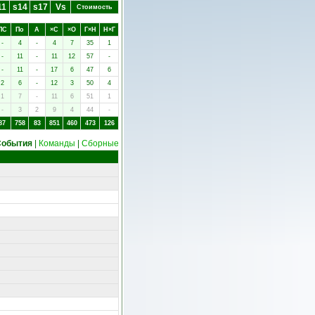
11
s14
s17
Vs
Стоимость
ПC
Пo
А
×C
×O
Г×Н
Н×Г
-
4
-
4
7
35
1
-
11
-
11
12
57
-
-
11
-
17
6
47
6
2
6
-
12
3
50
4
1
7
-
11
6
51
1
-
3
2
9
4
44
-
87
758
83
851
460
473
126
События
|
Команды
|
Сборные