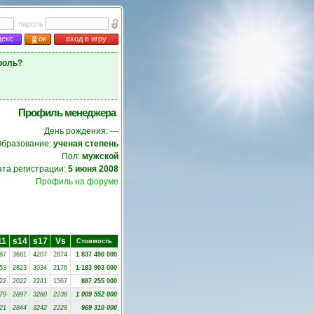
пароль
декс
ок
вход в игру
роль?
Профиль менеджера
День рождения: ---
бразование:
ученая степень
Пол:
мужской
ата регистрации:
5 июня 2008
Профиль на форуме
11
s14
s17
Vs
Стоимость
87
3681
4207
2874
1 837 490 000
53
2823
3034
2176
1 183 903 000
22
2022
2241
1567
887 255 000
79
2897
3260
2236
1 009 552 000
21
2844
3242
2228
969 310 000