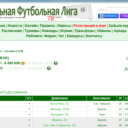
логин
контакте
ян
ная
|
Новости
|
Онлайн
|
Правила
|
Опросы
|
Регистрация в игре
|
Забыли па
Расписание
|
Турниры
|
Команды
|
Игроки
|
Трансферы
|
Обмены
|
Аренда
Рейтинги
|
Форум
|
Чат
|
Конкурсы
|
Контакты
зит:
сегодня в 8:36
RAKL
О
ёт:
8 490 608
= 8 490.0к = 8.0м
05
=
712 место
=
+2 в августе
Д
и
|
Достижения
53
Ст
Дивизион
Континент
И
s
+
Коста-Рика, D1
Сев. Америка
25
30
+
Франция, D3-B
Европа
22
24
+
Мальдивы, D1
Азия
20
17
+
Израиль, D1
Европа
27
23
+
Сан Томе и Принсипи, D1
Африка
26
24