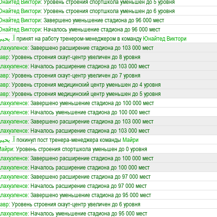
найтед Виктори
: Уровень строения спортшкола уменьшен до 5 уровня
найтед Виктори
: Уровень строения спортшкола уменьшен до 6 уровня
найтед Виктори
: Завершено уменьшение стадиона до 96 000 мест
найтед Виктори
: Началось уменьшение стадиона до 96 000 мест
آ. يحي
принят на работу тренером-менеджером в команду
Юнайтед Виктори
лахуэленсе
: Завершено расширение стадиона до 103 000 мест
авр
: Уровень строения скаут-центр увеличен до 8 уровня
лахуэленсе
: Началось расширение стадиона до 103 000 мест
авр
: Уровень строения скаут-центр увеличен до 7 уровня
авр
: Уровень строения медицинский центр уменьшен до 4 уровня
авр
: Уровень строения медицинский центр уменьшен до 5 уровня
лахуэленсе
: Завершено уменьшение стадиона до 100 000 мест
лахуэленсе
: Началось уменьшение стадиона до 100 000 мест
лахуэленсе
: Завершено расширение стадиона до 103 000 мест
лахуэленсе
: Началось расширение стадиона до 103 000 мест
آ. يحي
покинул пост тренера-менеджера команды
Майри
Майри
: Уровень строения спортшкола уменьшен до 0 уровня
лахуэленсе
: Завершено расширение стадиона до 100 000 мест
лахуэленсе
: Началось расширение стадиона до 100 000 мест
лахуэленсе
: Завершено расширение стадиона до 97 000 мест
лахуэленсе
: Началось расширение стадиона до 97 000 мест
лахуэленсе
: Завершено уменьшение стадиона до 95 000 мест
авр
: Уровень строения скаут-центр увеличен до 6 уровня
лахуэленсе
: Началось уменьшение стадиона до 95 000 мест