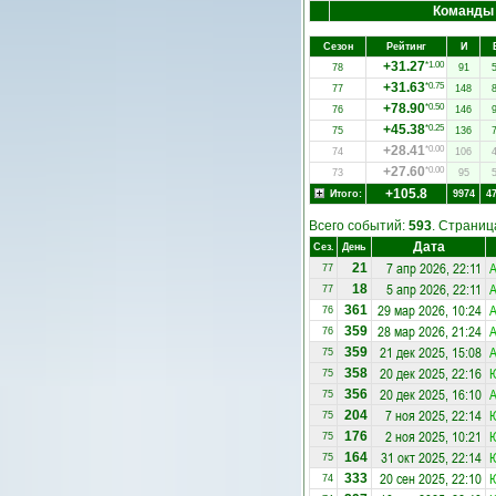
Команды
Сезон
Рейтинг
И
+31.27
*1.00
78
91
+31.63
*0.75
77
148
+78.90
*0.50
76
146
+45.38
*0.25
75
136
+28.41
*0.00
74
106
+27.60
*0.00
73
95
+105.8
Итого:
9974
4
Всего событий:
593
. Страни
Дата
Сез.
День
7 апр 2026, 22:11
А
21
77
5 апр 2026, 22:11
А
18
77
29 мар 2026, 10:24
А
361
76
28 мар 2026, 21:24
А
359
76
21 дек 2025, 15:08
А
359
75
20 дек 2025, 22:16
Ю
358
75
20 дек 2025, 16:10
А
356
75
7 ноя 2025, 22:14
Ю
204
75
2 ноя 2025, 10:21
Ю
176
75
31 окт 2025, 22:14
Ю
164
75
20 сен 2025, 22:10
Ю
333
74